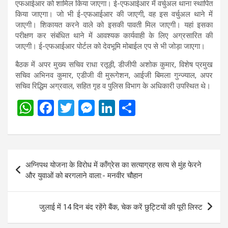
एफआईआर को शामिल किया जाएगा। ई-एफआईआर में वर्चुअल थाना स्थापित
किया जाएगा। जो भी ई-एफआईआर की जाएगी, वह इस वर्चुअल थाने में
जाएगी। शिकायत करने वाले को इसकी पावती मिल जाएगी। यहां इसका
परीक्षण कर संबंधित थाने में आवश्यक कार्यवाही के लिए अग्रसारित की
जाएगी। ई-एफआईआर पोर्टल को देवभूमि मोबाईल एप से भी जोड़ा जाएगा।
बैठक में अपर मुख्य सचिव राधा रतूड़ी, डीजीपी अशोक कुमार, विशेष प्रमुख
सचिव अभिनव कुमार, एडीजी वी मुरूगेशन, आईजी बिमला गुन्ज्याल, अपर
सचिव रिद्धिम अग्रवाल, सहित गृह व पुलिस विभाग के अधिकारी उपस्थित थे।
W
F
T
M
Li
S
h
a
wi
es
n
h
at
ce
tt
se
ke
ar
s
b
er
n
dI
e
Post
अग्निपथ योजना के विरोध में कॉंग्रेस का सत्याग्रह सत्य से मुंह फेरने
A
o
g
n
navigation
और युवाओं को बरगलाने वाला:- मनवीर चौहान
p
o
er
p
k
जुलाई में 14 दिन बंद रहेंगे बैंक, चेक करें छुट्टियों की पूरी लिस्ट