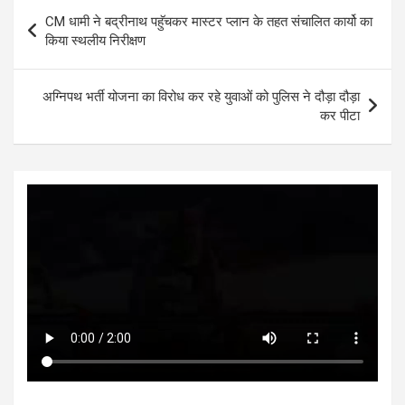
s
b
er
n
dI
e
Post
CM धामी ने बद्रीनाथ पहुॅचकर मास्टर प्लान के तहत संचालित कार्यो का
A
o
g
n
navigation
किया स्थलीय निरीक्षण
p
o
er
p
k
अग्निपथ भर्ती योजना का विरोध कर रहे युवाओं को पुलिस ने दौड़ा दौड़ा
कर पीटा