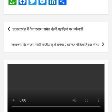
W
F
T
M
Li
S
h
a
wi
es
n
h
at
ce
tt
se
ke
ar
s
b
er
n
dI
e
Post
उत्‍तराखंड में केदारनाथ समेत ऊंची पहाड़ियों पर बर्फबारी
A
o
g
n
navigation
p
o
er
लखनऊ के संजय गांधी पीजीआइ में बनेगा एडवांस्ड पीडियाट्रिक सेंटर
p
k