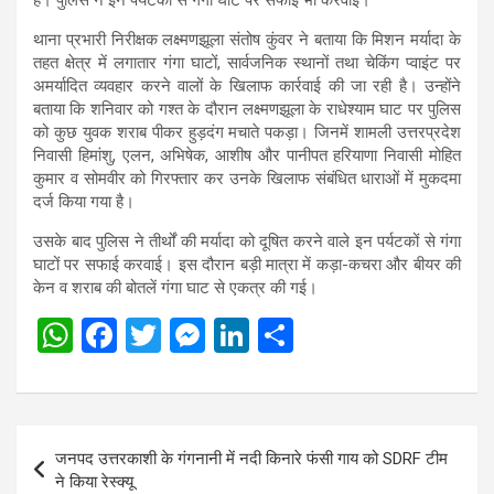
थाना प्रभारी निरीक्षक लक्ष्मणझूला संतोष कुंवर ने बताया कि मिशन मर्यादा के
तहत क्षेत्र में लगातार गंगा घाटों, सार्वजनिक स्थानों तथा चेकिंग प्वाइंट पर
अमर्यादित व्यवहार करने वालों के खिलाफ कार्रवाई की जा रही है। उन्होंने
बताया कि शनिवार को गश्त के दौरान लक्ष्मणझूला के राधेश्याम घाट पर पुलिस
को कुछ युवक शराब पीकर हुड़दंग मचाते पकड़ा। जिनमें शामली उत्तरप्रदेश
निवासी हिमांशु, एलन, अभिषेक, आशीष और पानीपत हरियाणा निवासी मोहित
कुमार व सोमवीर को गिरफ्तार कर उनके खिलाफ संबंधित धाराओं में मुकदमा
दर्ज किया गया है।
उसके बाद पुलिस ने तीर्थों की मर्यादा को दूषित करने वाले इन पर्यटकों से गंगा
घाटों पर सफाई करवाई। इस दौरान बड़ी मात्रा में कड़ा-कचरा और बीयर की
केन व शराब की बोतलें गंगा घाट से एकत्र की गई।
W
F
T
M
Li
S
h
a
wi
es
n
h
at
ce
tt
se
ke
ar
s
b
er
n
dI
e
Post
जनपद उत्तरकाशी के गंगनानी में नदी किनारे फंसी गाय को SDRF टीम
A
o
g
n
navigation
ने किया रेस्क्यू