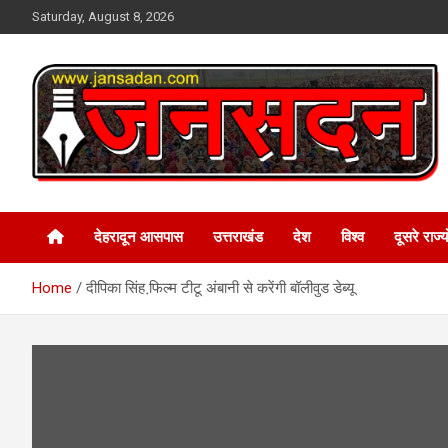
Skip
Saturday, August 8, 2026
to
content
www.jansadan.com
Jan Sadan
देहरादून आसपास
उत्तराखंड
देश
विश्व
दूसरे राज्यो
Home
दीपिका सिंह फि़ल्म टीटू अंबानी से करेंगी बॉलीवुड डेब्यू