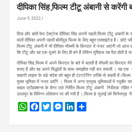
दीपिका सिंह फि़ल्म टीटू अंबानी से करेंगी ब
June 9, 2022
दिया और बाती फेम ऐक्ट्रेस दीपिका सिंह अपनी पहली फि़ल्म टीटू अंबानी के 
वाली दीपिका अपनी पहली बॉलीवुड फिल्म के लिए बहुत एक्साइटेड हैं। छोटे पर्द
फि़ल्म टीटू अंबानी में भी दीपिका मौसमी के किरदार में नजऱ आएंगी जो आज की
कि टीटू और वह एक-दूसरे के लिए ही बने हैं लेकिन मुश्किल तब पैदा होती है जब
दीपिका सिंह फि़ल्म में अपने किरदार के बारे में बताती हैं मौसमी का किरदार
बनाए हैं और वह अपने सिद्धांतों के साथ समझौता नहीं कर सकती । यह एक 
कहानी लाइफ के बड़े संदेश को बहुत ही एंटरटेनिंग तरीके से कहती हैं।फिल्म 
मुख्य भूमिका में नजऱ आएँगे । फिल्म में अन्य प्रमुख भूमिकाओं में रघुबीर 
सबल प्रॉडक्शन्स के बैनर तले निर्मित फि़ल्म टीटू अंबानी निर्देशक रोहित
उदयपुर के विभिन्न लोकेशन पर की गयी हैं । फि़ल्म 8 जुलाई को सिनेमागृह में र
W
F
T
M
Li
S
h
a
wi
es
n
h
at
ce
tt
se
ke
ar