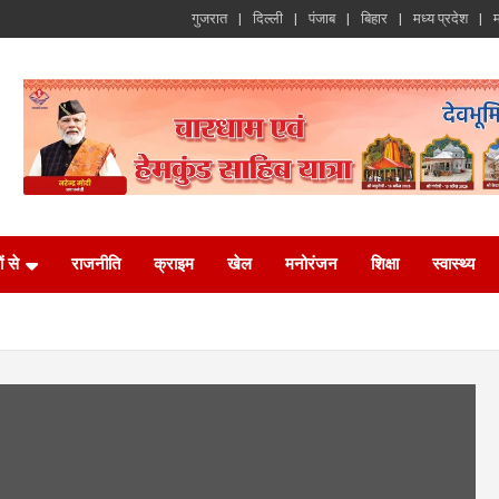
गुजरात
दिल्ली
पंजाब
बिहार
मध्य प्रदेश
म
ं से
राजनीति
क्राइम
खेल
मनोरंजन
शिक्षा
स्वास्थ्य