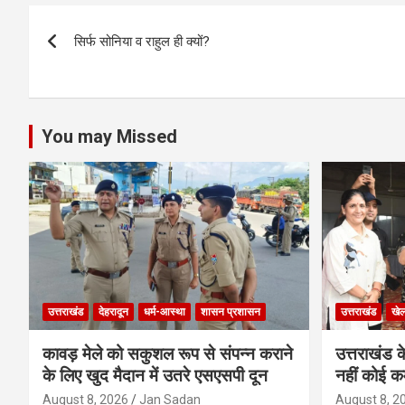
s
b
er
n
dI
e
Post
A
o
g
n
सिर्फ सोनिया व राहुल ही क्यों?
navigation
p
o
er
p
k
You may Missed
उत्तराखंड
देहरादून
धर्म-आस्था
शासन प्रशासन
उत्तराखंड
खे
कावड़ मेले को सकुशल रूप से संपन्न कराने
उत्तराखंड के
के लिए खुद मैदान में उतरे एसएसपी दून
नहीं कोई कम
August 8, 2026
Jan Sadan
August 8, 2