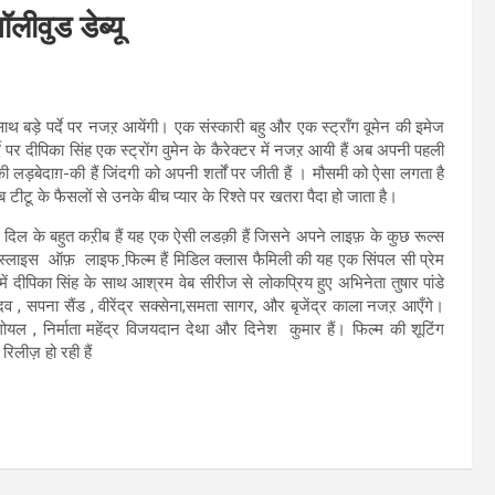
ॉलीवुड डेब्यू
साथ बड़े पर्दे पर नजऱ आयेंगी। एक संस्कारी बहु और एक स्ट्रॉंग वूमेन की इमेज
े पर दीपिका सिंह एक स्ट्रोंग वुमेन के कैरेक्टर में नजऱ आयी हैं अब अपनी पहली
 लड़बेदाग़-की हैं जिंदगी को अपनी शर्तों पर जीती हैं । मौसमी को ऐसा लगता है
 टीटू के फैसलों से उनके बीच प्यार के रिश्ते पर खतरा पैदा हो जाता है।
 मेरे दिल के बहुत कऱीब हैं यह एक ऐसी लडक़ी हैं जिसने अपने लाइफ़ के कुछ रूल्स
स्लाइस ऑफ़ लाइफ फि़ल्म हैं मिडिल क्लास फैमिली की यह एक सिंपल सी प्रेम
में दीपिका सिंह के साथ आश्रम वेब सीरीज से लोकप्रिय हुए अभिनेता तुषार पांडे
यादव , सपना सैंड , वीरेंद्र सक्सेना,समता सागर, और बृजेंद्र काला नजऱ आएँगे।
 गोयल , निर्माता महेंद्र विजयदान देथा और दिनेश कुमार हैं। फिल्म की शूटिंग
िलीज़ हो रही हैं