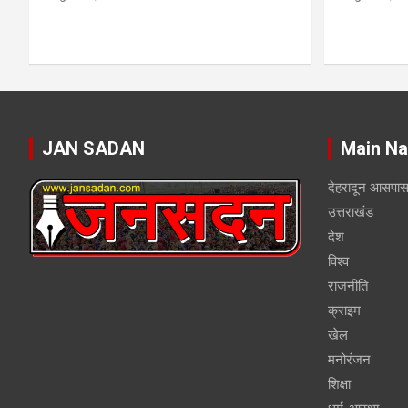
JAN SADAN
Main Na
देहरादून आसपा
उत्तराखंड
देश
विश्व
राजनीति
क्राइम
खेल
मनोरंजन
शिक्षा