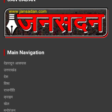
Main Navigation
देहरादून आसपास
उत्तराखंड
देश
विश्व
राजनीति
क्राइम
खेल
मनोरंजन