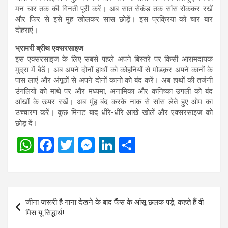
मन चार तक की गिनती पूरी करें। अब सात सेकंड तक सांस रोककर रखें
और फिर से इसे मुंह खोलकर सांस छोड़ें। इस प्रक्रिया को चार बार
दोहराएं।
भ्रामरी ब्रीथ एक्सरसाइज
इस एक्सरसाइज के लिए सबसे पहले अपने बिस्तरे पर किसी आरामदायक
मुद्रा में बैठें। अब अपने दोनों हाथों को कोहनियों से मोडक़र अपने कानों के
पास लाएं और अंगूठों से अपने दोनों कानो को बंद करें। अब हाथों की तर्जनी
उंगलियों को माथे पर और मध्यमा, अनामिका और कनिष्का उंगली को बंद
आंखों के ऊपर रखें। अब मुंह बंद करके नाक से सांस लेते हुए ओम का
उच्चारण करें। कुछ मिनट बाद धीरे-धीरे आंखे खोलें और एक्सरसाइज को
छोड़ दें।
W
F
T
M
Li
S
h
a
wi
es
n
h
at
ce
tt
se
ke
ar
s
b
er
n
dI
e
Post
जीना जरूरी है गाना देखने के बाद फैंस के आंसू छलक पड़े, कहते हैं वी
A
o
g
n
navigation
मिस यू सिद्धार्थ!
p
o
er