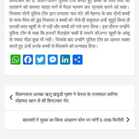
कांस्टेबल की दो अलग-अलग पुलिस टीम बनाते हुए बच्चों के माता पिता को
तलाशने को समस्त यात्रा मार्ग में पैदल भ्रमण कर प्रयास करने को कहा।
जिसपर दोनों पुलिस टीम द्वारा लगातार चार घंटे की मेहनत के बाद दोनों बच्चों
के माता-पिता को ढूंढ निकाला व बच्चों को जैसे ही सकुशल उन्हें सुपुर्द किया तो
उनकी माता खुशी से रो पड़ी और बच्चों को गले लगा लिया। इस दौरान उन्होंने
पुलिस टीम से कहा कि हजारों मिठाईयां चखी है जमाने की,मगर खुशी के आंसू
से ज्यादा मीठा कुछ भी नही। जिसके बाद उन्होंने पुलिस टीम का आभार व्यक्त
करते हुए उन्हें उनके बच्चों से मिलवाने को धन्यवाद दिया।
W
F
T
M
Li
S
h
a
wi
es
n
h
at
ce
tt
se
ke
ar
s
b
er
n
dI
e
Post
विधानसभा अध्यक्ष ऋतु खंडूडी भूषण ने केरल के राज्यपाल आरिफ
A
o
g
n
navigation
मोहम्मद खान से की शिष्टाचार भेंट
p
o
er
p
k
बदमाशों ने युवक का किया अपहरण फोन पर मांगी 6 लाख फिरौती