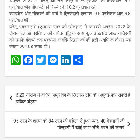
अप्रैल 2022 में घरेलू विमानन क्षेत्र में स्पाइसजेट की हिस्सेदारी 9.2
प्रतिशत और गोफर्स्ट की हिस्सेदारी 10.2 प्रतिशत रही।
स्पाइजेट और गोफर्स्ट की मार्च में हिस्सेदारी क्रमश: 9.5 प्रतिशत और 9.8
प्रतिशत थी।
घरेलू एयरलाइनों (एलायंस एयर को छोडक़र) ने जनवरी-अप्रैल 2022 के
दौरान 22.58 प्रतिशत की वार्षिक वृद्धि के साथ कुल 356.80 लाख यात्रियों
को उनके गंतव्यों तक पहुंचाया, जबकि पिछले वर्ष की इसी अवधि के दौरान यह
संख्या 291.08 लाख थी।
W
F
T
M
Li
S
h
a
wi
es
n
h
at
ce
tt
se
ke
ar
s
b
er
n
dI
e
Post
टी20 सीरीज में दक्षिण अफ्रीका के खिलाफ टीम की अगुवाई कर सकते हैं
A
o
g
n
navigation
हार्दिक पांड्या
p
o
er
p
k
95 साल के शख्स को 84 साल की महिला से हुआ प्यार, 40 मेहमानों की
मौजूदगी में खाई साथ जीने-मरने की कसमें