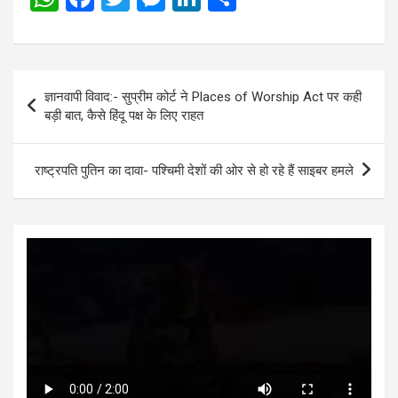
h
a
wi
es
n
h
at
ce
tt
se
ke
ar
s
b
er
n
dI
e
Post
ज्ञानवापी विवाद:- सुप्रीम कोर्ट ने Places of Worship Act पर कही
A
o
g
n
navigation
बड़ी बात, कैसे हिंदू पक्ष के लिए राहत
p
o
er
p
k
राष्ट्रपति पुतिन का दावा- पश्चिमी देशों की ओर से हो रहे हैं साइबर हमले