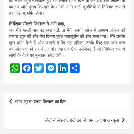
को लेकर बहुत उत्साहित हूं। यह स्क्रिप्ट मेरे दिल के करीब है और कहानी के
बदलाव और मुख्य किरदार के सामने आने वाली चुनौतियों से निश्चित रूप से
हर कोई आकर्षित होगा।
निर्देशक रॉबटरे जिरॉल्ट ने आगे कहा,
जब मैंने पहली बार पटकथा पढ़ी, तो मैंने अपनी खोज में लक्ष्मण लोपेज की
तलाश शुरू की और मेरा दिमाग तुरंत नवाजुद्दीन की ओर चला गया। मैंने उनके
कुछ काम देखे हैं और जानते हैं कि यह भूमिका उनके लिए एक कम-ज्ञात
कमजोर पक्ष को सामने लाएगी। यह एक ऐसा प्रोजेक्ट है जो निश्चित रूप से
लोगों के चेहरे पर मुस्कान छोड़ देगी।
W
F
T
M
Li
S
h
a
wi
es
n
h
at
ce
tt
se
ke
ar
s
b
er
n
dI
e
Post
खाद्य सुरक्षा बनाम किसान का हित
A
o
g
n
navigation
p
o
er
होंठों से लेकर एडिय़ों तक में चमक लाएगा खरबूजा
p
k