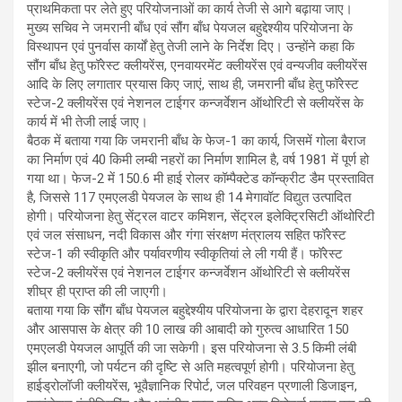
प्राथमिकता पर लेते हुए परियोजनाओं का कार्य तेजी से आगे बढ़ाया जाए।
मुख्य सचिव ने जमरानी बाँध एवं सौंग बाँध पेयजल बहुद्देश्यीय परियोजना के
विस्थापन एवं पुनर्वास कार्यों हेतु तेजी लाने के निर्देश दिए। उन्होंने कहा कि
सौंग बाँध हेतु फॉरेस्ट क्लीयरेंस, एनवायरमेंट क्लीयरेंस एवं वन्यजीव क्लीयरेंस
आदि के लिए लगातार प्रयास किए जाएं, साथ ही, जमरानी बाँध हेतु फॉरेस्ट
स्टेज-2 क्लीयरेंस एवं नेशनल टाईगर कन्जर्वेशन ऑथोरिटी से क्लीयरेंस के
कार्य में भी तेजी लाई जाए।
बैठक में बताया गया कि जमरानी बाँध के फेज-1 का कार्य, जिसमें गोला बैराज
का निर्माण एवं 40 किमी लम्बी नहरों का निर्माण शामिल है, वर्ष 1981 में पूर्ण हो
गया था। फेज-2 में 150.6 मी हाई रोलर कॉम्पैक्टेड कॉन्क्रीट डैम प्रस्तावित
है, जिससे 117 एमएलडी पेयजल के साथ ही 14 मेगावॉट विद्युत उत्पादित
होगी। परियोजना हेतु सेंट्रल वाटर कमिशन, सेंट्रल इलेक्ट्रिसिटी ऑथोरिटी
एवं जल संसाधन, नदी विकास और गंगा संरक्षण मंत्रालय सहित फॉरेस्ट
स्टेज-1 की स्वीकृति और पर्यावरणीय स्वीकृतियां ले ली गयी हैं। फॉरेस्ट
स्टेज-2 क्लीयरेंस एवं नेशनल टाईगर कन्जर्वेशन ऑथोरिटी से क्लीयरेंस
शीघ्र ही प्राप्त की ली जाएगी।
बताया गया कि सौंग बाँध पेयजल बहुद्देश्यीय परियोजना के द्वारा देहरादून शहर
और आसपास के क्षेत्र की 10 लाख की आबादी को गुरुत्व आधारित 150
एमएलडी पेयजल आपूर्ति की जा सकेगी। इस परियोजना से 3.5 किमी लंबी
झील बनाएगी, जो पर्यटन की दृष्टि से अति महत्वपूर्ण होगी। परियोजना हेतु
हाईड्रोलॉजी क्लीयरेंस, भूवैज्ञानिक रिपोर्ट, जल परिवहन प्रणाली डिजाइन,