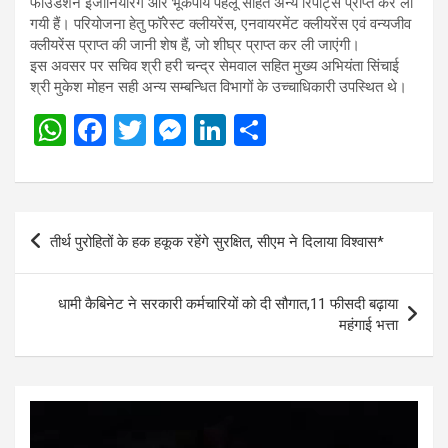
फाउंडेशन इंजीनियरिंग और भूकंपीय पहलू सहित अन्य रिपोर्ट्स प्राप्त कर ली
गयी हैं। परियोजना हेतु फॉरेस्ट क्लीयरेंस, एनवायरमेंट क्लीयरेंस एवं वन्यजीव
क्लीयरेंस प्राप्त की जानी शेष हैं, जो शीघ्र प्राप्त कर ली जाएंगी।
इस अवसर पर सचिव श्री हरी चन्द्र सेमवाल सहित मुख्य अभियंता सिंचाई
श्री मुकेश मोहन सही अन्य सम्बन्धित विभागों के उच्चाधिकारी उपस्थित थे।
W
F
T
M
Li
S
h
a
wi
es
n
h
at
ce
tt
se
ke
ar
s
b
er
n
dI
e
Post
तीर्थ पुरोहितों के हक हकूक रहेंगे सुरक्षित, सीएम ने दिलाया विश्वास*
A
o
g
n
navigation
p
o
er
धामी कैबिनेट ने सरकारी कर्मचारियों को दी सौगात,11 फीसदी बढ़ाया
p
k
महंगाई भत्ता