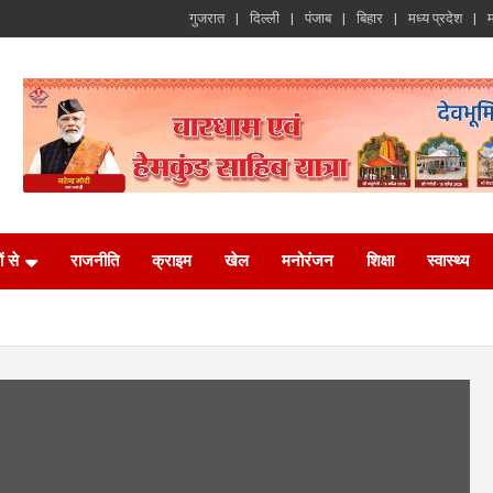
गुजरात
दिल्ली
पंजाब
बिहार
मध्य प्रदेश
म
ं से
राजनीति
क्राइम
खेल
मनोरंजन
शिक्षा
स्वास्थ्य