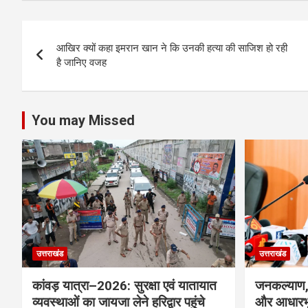
at
ce
tt
se
ke
ar
s
b
er
n
dI
e
Post
A
o
g
n
आखिर क्यों कहा इमरान खान ने कि उनकी हत्या की साजिश हो रही
navigation
p
o
er
है जानिए वजह
p
k
You may Missed
उत्तराखंड
उत्तराखंड
कांवड़ यात्रा–2026: सुरक्षा एवं यातायात
जनकल्याण, 
व्यवस्थाओं का जायजा लेने हरिद्वार पहुंचे
और आधारभू