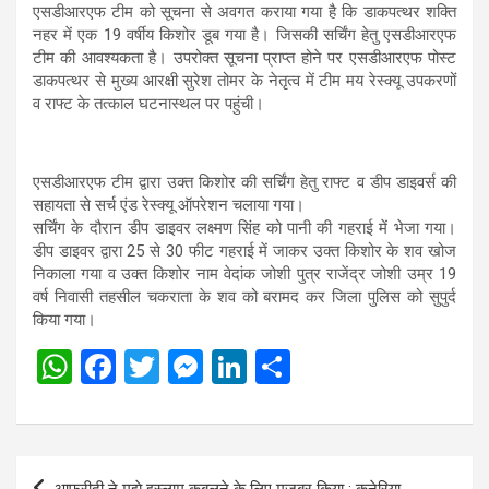
एसडीआरएफ टीम को सूचना से अवगत कराया गया है कि डाकपत्थर शक्ति
नहर में एक 19 वर्षीय किशोर डूब गया है। जिसकी सर्चिंग हेतु एसडीआरएफ
टीम की आवश्यकता है। उपरोक्त सूचना प्राप्त होने पर एसडीआरएफ पोस्ट
डाकपत्थर से मुख्य आरक्षी सुरेश तोमर के नेतृत्व में टीम मय रेस्क्यू उपकरणों
व राफ्ट के तत्काल घटनास्थल पर पहुंची।
एसडीआरएफ टीम द्वारा उक्त किशोर की सर्चिंग हेतु राफ्ट व डीप डाइवर्स की
सहायता से सर्च एंड रेस्क्यू ऑपरेशन चलाया गया।
सर्चिंग के दौरान डीप डाइवर लक्ष्मण सिंह को पानी की गहराई में भेजा गया।
डीप डाइवर द्वारा 25 से 30 फीट गहराई में जाकर उक्त किशोर के शव खोज
निकाला गया व उक्त किशोर नाम वेदांक जोशी पुत्र राजेंद्र जोशी उम्र 19
वर्ष निवासी तहसील चकराता के शव को बरामद कर जिला पुलिस को सुपुर्द
किया गया।
W
F
T
M
Li
S
h
a
wi
es
n
h
at
ce
tt
se
ke
ar
s
b
er
n
dI
e
Post
आफरीदी ने मुझे इस्लाम कबूलने के लिए मजबूर किया : कनेरिया