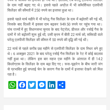
के दाम नहीं बढ़ाए गए थे। इससे पहले अप्रैल में भी कॉमर्शियल एलपीजी
सिलेंडर की कीमतों में 250 रुपये का इजाफा हुआ था।
इससे पहले मार्च महीने में भी घरेलू गैस सिलेंडर के दाम में बढ़ोतरी की गई थी,
जिसके बाद दिल्ली में इसका दाम बढ़कर 949.50 रुपये पर पहुंच गया था।
पांच राज्यों में हुए विधानसभा चुनाव के बाद पेट्रोल, डीजल और रसोई गैस के
दामों में जो बढ़ोतरी शुरू हुई थी, उसी क्रम में बीती 22 मार्च को, सब्सिडी वाले
घरेलू एलपीजी सिलेंडर की कीमत में 50 रुपये की वृद्धि की गई थी।
22 मार्च से पहले करीब छह महीने से एलपीजी सिलेंडर के दाम स्थिर बने हुए
थे। 6 अक्तूबर 2021 के बाद घरेलू रसोई गैस सिलेंडर के रेट में कोई बदलाव
नहीं हुआ था। लेकिन इस बार महज एक महीने के अंतराल में ही 14.2
किलोग्राम के सिलेंडर के दाम बढ़ा दिए गए। रूस-यूक्रेन के बीच जारी जंग
से प्रभावित हुई सप्लाई चेन के कारण गैस के दामों में इजाफा देखने को मिल
रहा है।
W
F
T
M
Li
S
h
a
wi
es
n
h
at
ce
tt
se
ke
ar
s
b
er
n
dI
e
Post