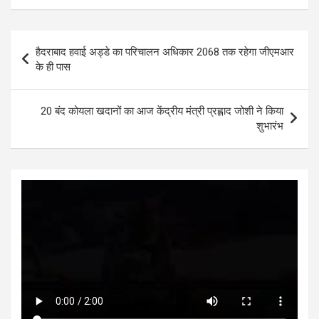
at
ce
tt
se
ke
ar
s
b
er
n
dI
e
Post
हैदराबाद हवाई अड्डे का परिचालन अधिकार 2068 तक रहेगा जीएमआर
A
o
g
n
navigation
के ही पास
p
o
er
p
k
20 बंद कोयला खदानों का आज केंद्रीय मंत्री प्रह्लाद जोशी ने किया
शुभारंभ