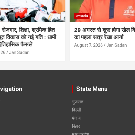
उत्तराखंड
रोजगार, शिक्षा, श्रमिक हित
29 अगस्त से शुरू होगा खेल विश
त विकास को नई गति : धामी
का पहला सत्र रेखा आर्या
 ऐतिहासिक फैसले
August 7, 2026
Jan Sadan
026
Jan Sadan
vigation
State Menu
स
गुजरात
दिल्ली
पंजाब
बिहार
मध्य प्रदेश