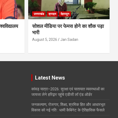
उत्तराखंड
क्राइम
देहरादून
्वविद्यालय
सोशल मीडिया पर फेमस होने का शौक पड़ा
भारी
August 5, 2026
Jan Sadan
Latest News
कांवड़ यात्रा–2026: सुरक्षा एवं यातायात व्यवस्थाओं का
जायजा लेने हरिद्वार पहुंचे एडीजी लॉ एंड ऑर्डर
जनकल्याण, रोजगार, शिक्षा, श्रमिक हित और आधारभूत
विकास को नई गति : धामी कैबिनेट के ऐतिहासिक फैसले