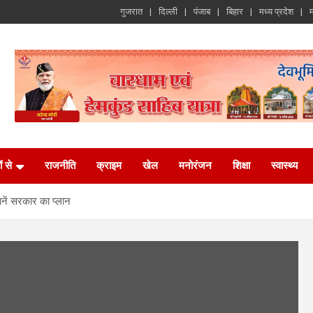
गुजरात
दिल्ली
पंजाब
बिहार
मध्य प्रदेश
म
ं से
राजनीति
क्राइम
खेल
मनोरंजन
शिक्षा
स्वास्थ्य
जानें सरकार का प्लान