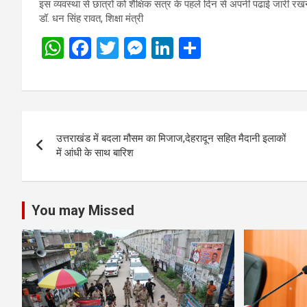
इस व्यवस्था से छात्रों को शैक्षिक सत्र के पहले दिन से अपनी पढाई जारी रख
डॉ. धन सिंह रावत, शिक्षा मंत्री
W
F
T
M
Li
S
h
a
wi
es
n
h
at
ce
tt
se
ke
ar
s
b
er
n
dI
e
Post
A
o
g
n
उत्तराखंड में बदला मौसम का मिजाज,देहरादून सहित मैदानी इलाकों
navigation
p
o
er
में आंधी के साथ बारिश
p
k
You may Missed