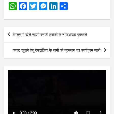
W
F
T
M
Li
S
h
a
wi
es
n
h
at
ce
tt
se
ke
ar
s
b
er
n
dI
e
Post
बेंगलुरु में खेले जाएंगे रणजी ट्रॉफ़ी के नॉकआउट मुक़ाबले
A
o
g
n
navigation
p
o
er
कपाट खुलने हेतु देवडोलियों के धामों को प्रस्थान का कार्यक्रम जारी ‌
p
k