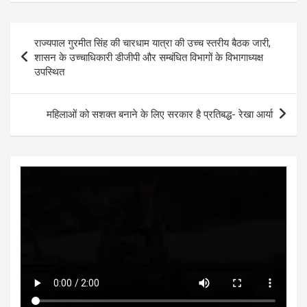
at
ce
tt
se
ke
ar
s
b
er
n
dI
e
Post
राज्यपाल गुरमीत सिंह की चारधाम यात्रा की उच्च स्तरीय बैठक जारी,
A
o
g
n
navigation
शासन के उच्चाधिकारी डीजीपी और सम्बंधित विभागों के विभागाध्यक्ष
p
o
er
उपस्थित
p
k
महिलाओं को सशक्त बनाने के लिए सरकार है प्रतिबद्ध- रेखा आर्या