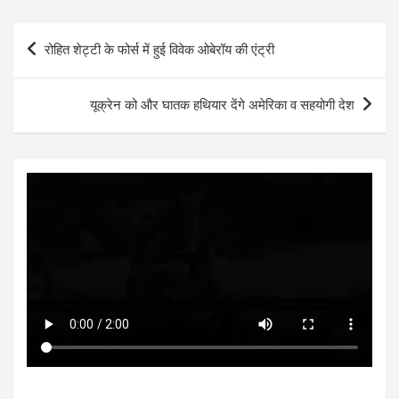
at
ce
tt
se
ke
ar
s
b
er
n
dI
e
Post
रोहित शेट्टी के फोर्स में हुई विवेक ओबेरॉय की एंट्री
A
o
g
n
navigation
p
o
er
यूक्रेन को और घातक हथियार देंगे अमेरिका व सहयोगी देश
p
k