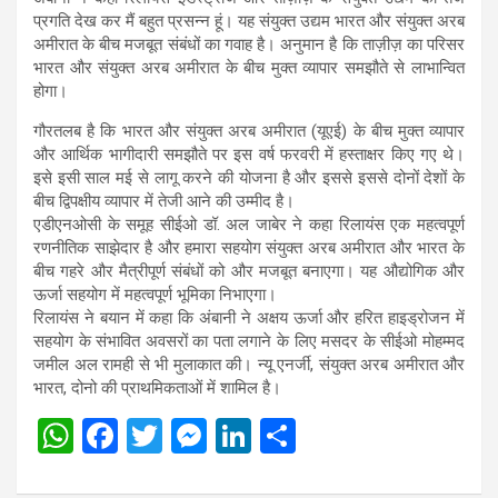
प्रगति देख कर मैं बहुत प्रसन्न हूं। यह संयुक्त उद्यम भारत और संयुक्त अरब
अमीरात के बीच मजबूत संबंधों का गवाह है। अनुमान है कि ताज़ीज़ का परिसर
भारत और संयुक्त अरब अमीरात के बीच मुक्त व्यापार समझौते से लाभान्वित
होगा।
गौरतलब है कि भारत और संयुक्त अरब अमीरात (यूएई) के बीच मुक्त व्यापार
और आर्थिक भागीदारी समझौते पर इस वर्ष फरवरी में हस्ताक्षर किए गए थे।
इसे इसी साल मई से लागू करने की योजना है और इससे इससे दोनों देशों के
बीच द्विपक्षीय व्यापार में तेजी आने की उम्मीद है।
एडीएनओसी के समूह सीईओ डॉ. अल जाबेर ने कहा रिलायंस एक महत्वपूर्ण
रणनीतिक साझेदार है और हमारा सहयोग संयुक्त अरब अमीरात और भारत के
बीच गहरे और मैत्रीपूर्ण संबंधों को और मजबूत बनाएगा। यह औद्योगिक और
ऊर्जा सहयोग में महत्वपूर्ण भूमिका निभाएगा।
रिलायंस ने बयान में कहा कि अंबानी ने अक्षय ऊर्जा और हरित हाइड्रोजन में
सहयोग के संभावित अवसरों का पता लगाने के लिए मसदर के सीईओ मोहम्मद
जमील अल रामही से भी मुलाकात की। न्यू एनर्जी, संयुक्त अरब अमीरात और
भारत, दोनो की प्राथमिकताओं में शामिल है।
W
F
T
M
Li
S
h
a
wi
es
n
h