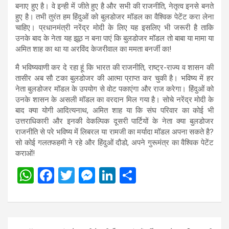
बनाए हुए है। वे इन्ही में जीते हुए है और सभी की राजनीति, नेतृत्व इनसे बनते
हुए है। तभी तुरंत हम हिंदुओं को बुलडोजर मॉडल का वैश्विक पेटेंट करा लेना
चाहिए। प्रधानमंत्री नरेंद्र मोदी के लिए यह इसलिए भी जरूरी है ताकि
उनके बाद के नेता यह झूठ न बना पाएं कि बुलडोजर मॉडल तो बाबा या मामा या
अमित शाह का था या अरविंद केजरीवाल का ममता बनर्जी का!
मै भविष्यवाणी कर दे रहा हूं कि भारत की राजनीति, राष्ट्र-राज्य व शासन की
तासीर अब सौ टका बुलडोजर की आत्मा प्राप्त कर चुकी है। भविष्य में हर
नेता बुलडोजर मॉडल के उपयोग से वोट पकाएंगा और राज करेगा। हिंदुओं को
उनके शासन के असली मॉडल का वरदान मिल गया है। सोचे नरेंद्र मोदी के
बाद क्या योगी आदित्यनाथ, अमित शाह या कि संघ परिवार का कोई भी
उत्तराधिकारी और इनकी वेकल्पिक दूसरी पार्टियों के नेता क्या बुलडोजर
राजनीति से परे भविष्य में लिबरल या रामजी का मर्यादा मॉडल अपना सकते है?
सो कोई गलतफहमी ने रहे और हिंदुओं दौडो, अपने गुरूमंत्र का वैश्विक पेटेंट
कराओं!
W
F
T
M
Li
S
h
a
wi
es
n
h
at
ce
tt
se
ke
ar
s
b
er
n
dI
e
Post