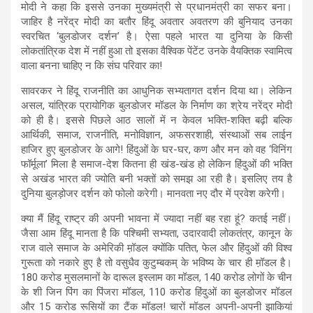
मोदी ने कहा कि इससे उनका मुख्यमंत्री से प्रधानमंत्री का सफर बना।
जाहिर है नरेंद्र मोदी का बतौर हिंदू अवतार अवतरण की बुनियाद उनका
स्वरचित ‘बुलडोजर दर्शन’ है। ऐसा पहले भारत या दुनिया के किसी
लोकतांत्रिक देश में नहीं हुआ तो इसका वैश्विक पेंटेंट उनके वैयक्तिक स्वामित्व
वाला बनना चाहिए न कि संघ परिवार का!
सावरकर ने हिंदू राजनीति का आधुनिक सभ्यतागत दर्शन दिया था। लेकिन
असल, यांत्रिक प्रायोगिक बुलडोजर मॉडल के निर्माण का श्रेय नरेंद्र मोदी
को ही है। इससे पिछले आठ सालों में न केवल भक्ति-शक्ति बढ़ी बल्कि
आर्थिकी, समाज, राजनीति, मनोविज्ञान, अफसरशाही, संस्थाओं सब लाईन
हाजिर हुए बुलडोजर के आगे! हिंदुओं के घर-घर, कण और मन को वह ‘विनिंग
फॉर्मूला’ मिला है समाज-देश कितना ही खंड-खंड हो लेकिन हिंदुओं की भक्ति
से अखंड भारत की ज्योति बनी भक्तों को समझ आ रही है। इसलिए तय है
दुनिया बुलड़ोजर दर्शन को फोलो करेगी। मानवता नए दौर में प्रवेश करेगी।
क्या मैं हिंदू राष्ट्र की अपनी भावना में ज्यादा नहीं बह रहा हूं? कतई नहीं।
जैसा आम हिंदू मानता है कि पश्चिमी सभ्यता, उदारवादी लोकतंत्र, कानून के
राज वाले समाज के अमेरिकी म़ॉडल क्योंकि पतित, फेल और हिंदुओं की विश्व
गुरूता को नकारे हुए है तो वसुधैव कुटुम्बकम् के भविष्य के चार ही म़ॉडल है।
180 करोड मुसलमानों के दारूल इस्लाम का मॉडल, 140 करोड लोगों के चीन
के शी जिन पिंग का पिंजरा मॉडल, 110 करोड हिंदुओं का बुलडोजर मॉडल
और 15 करोड रूसियों का टैंक मॉडल! चारों मॉडल अपनी-अपनी झाकियां