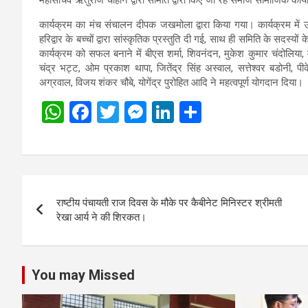
महासचिव ऋतुराज चौहान द्वारा समिति द्वारा किए जा रहे समाज सामाजिक कार्य
कार्यक्रम का मंच संचालन दीपक जखमोला द्वारा किया गया। कार्यक्रम में 
हरिद्वार के बच्चों द्वारा सांस्कृतिक प्रस्तुति दी गई, साथ ही समिति के सदस्यों क
कार्यक्रम को सफल बनाने में बीएस शर्मा, शिवनंदन, मुकेश कुमार चंदोलिया, 
चंद्र भट्ट, ओम प्रकाश थापा, जितेंद्र सिंह अस्वाल, सत्तेश्वर बडोनी, पी
अग्रवाल, विजय शंकर चौबे, योगेंद्र पुरोहित आदि ने महत्वपूर्ण योगदान दिया।
W
F
T
M
Li
S
h
a
wi
es
n
h
at
ce
tt
se
ke
ar
s
b
er
n
dI
e
Post
A
o
g
n
राष्टीय पंचायती राज दिवस के मौके पर कैबीनेट मिनिस्टर श्रीमती
navigation
p
o
er
रेखा आर्य ने की शिरकत।
p
k
You may Missed