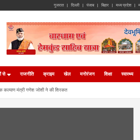
गुजरात
दिल्ली
पंजाब
बिहार
मध्य प्रदेश
म
ं से
राजनीति
क्राइम
खेल
मनोरंजन
शिक्षा
स्वास्थ्य
सैनिक कल्याण मंत्री गणेश जोशी ने की शिरकत