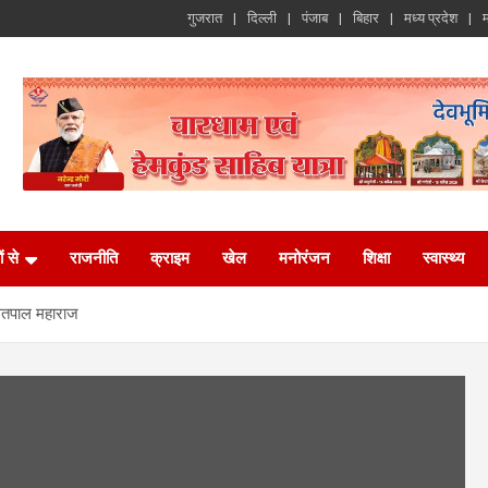
गुजरात
दिल्ली
पंजाब
बिहार
मध्य प्रदेश
म
ं से
राजनीति
क्राइम
खेल
मनोरंजन
शिक्षा
स्वास्थ्य
: सतपाल महाराज