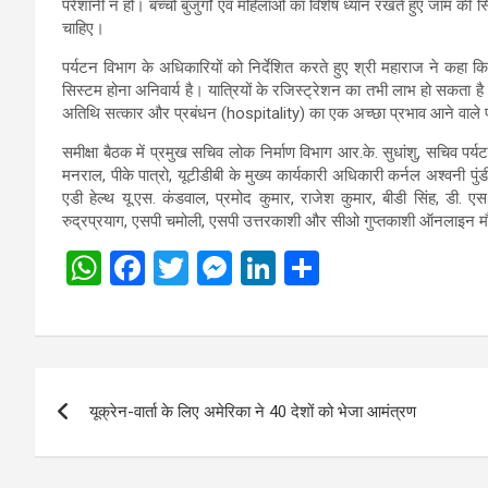
परेशानी न हो। बच्चों बुजुर्गों एवं महिलाओं का विशेष ध्यान रखते हुए जाम की
चाहिए।
पर्यटन विभाग के अधिकारियों को निर्देशित करते हुए श्री महाराज ने कहा कि च
सिस्टम होना अनिवार्य है। यात्रियों के रजिस्ट्रेशन का तभी लाभ हो सकता
अतिथि सत्कार और प्रबंधन (hospitality) का एक अच्छा प्रभाव आने वाले पर्
समीक्षा बैठक में प्रमुख सचिव लोक निर्माण विभाग आर.के. सुधांशु, सचिव प
मनराल, पीके पात्रो, यूटीडीबी के मुख्य कार्यकारी अधिकारी कर्नल अश्वनी 
एडी हेल्थ यू.एस. कंडवाल, प्रमोद कुमार, राजेश कुमार, बीडी सिंह, डी.
रुद्रप्रयाग, एसपी चमोली, एसपी उत्तरकाशी और सीओ गुप्तकाशी ऑनलाइन म
W
F
T
M
Li
S
h
a
wi
es
n
h
at
ce
tt
se
ke
ar
s
b
er
n
dI
e
Post
A
o
g
n
यूक्रेन-वार्ता के लिए अमेरिका ने 40 देशों को भेजा आमंत्रण
navigation
p
o
er
p
k