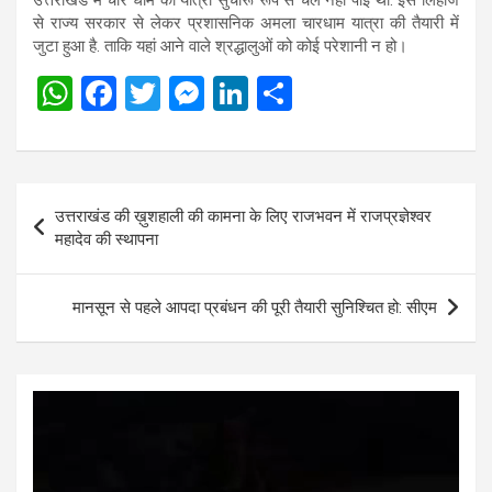
उत्तराखंड में चार धाम की यात्रा सुचारू रूप से चल नहीं पाई था. इस लिहाज
से राज्य सरकार से लेकर प्रशासनिक अमला चारधाम यात्रा की तैयारी में
जुटा हुआ है. ताकि यहां आने वाले श्रद्धालुओं को कोई परेशानी न हो।
W
F
T
M
Li
S
h
a
wi
es
n
h
at
ce
tt
se
ke
ar
s
b
er
n
dI
e
Post
उत्तराखंड की ख़ुशहाली की कामना के लिए राजभवन में राजप्रज्ञेश्वर
A
o
g
n
navigation
महादेव की स्थापना
p
o
er
p
k
मानसून से पहले आपदा प्रबंधन की पूरी तैयारी सुनिश्चित हो: सीएम