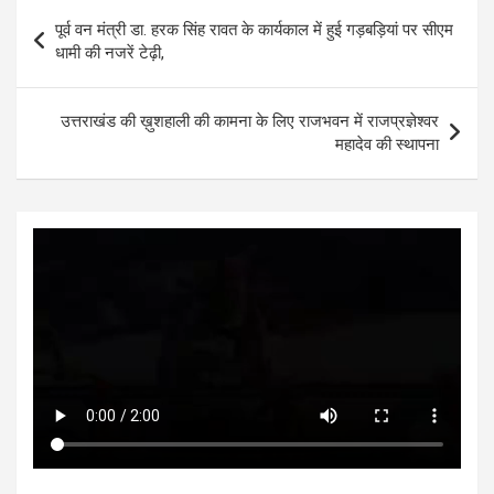
s
b
er
n
dI
e
Post
पूर्व वन मंत्री डा. हरक सिंह रावत के कार्यकाल में हुई गड़बड़ियां पर सीएम
A
o
g
n
navigation
धामी की नजरें टेढ़ी,
p
o
er
p
k
उत्तराखंड की ख़ुशहाली की कामना के लिए राजभवन में राजप्रज्ञेश्वर
महादेव की स्थापना