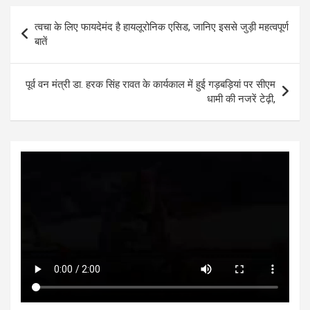
s
b
er
n
dI
e
Post
त्वचा के लिए फायदेमंद है हायलूरोनिक एसिड, जानिए इससे जुड़ी महत्वपूर्ण
A
o
g
n
navigation
बातें
p
o
er
p
k
पूर्व वन मंत्री डा. हरक सिंह रावत के कार्यकाल में हुई गड़बड़ियां पर सीएम
धामी की नजरें टेढ़ी,