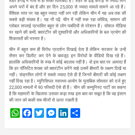
शहर हंगाई में मार्च से ही सख्त तालाबंदी है। शहर के ढाई करोड़ से ज्यादा लोग
अपने घरों में बंद हैं और हर दिन 25,000 से ज्यादा मामले सामने आ रहे हैं।
वैश्विक स्तर पर यह बहुत ज्यादा नहीं लग रही लेकिन चीन में यह अब तक की
सबसे बड़ी संख्या है। यह भी पढ़ें: चीन में नहीं रुक रहा कोविड, सामान की
ग्लोबल सप्लाई प्रभावित बहुत से लोग पाबंदियों से परेशान हैं। सोशल मीडिया
पर खाने की कमी, क्वारंटीन की दुश्वारियों और अधिकारियों के बल प्रयोग की
शिकायतों की भरमार है।
चीन में बहुत कम ही विरोध प्रदर्शन दिखाई देता है लेकिन सरकार के उन्हें
सेंसर कर डिलीट कर देने के बावजूद इन विरोधों के वीडियो दिख रहे हैं।
हालांकि अधिकारियों के रुख में कोई बदलाव नहीं है। वो इस बात पर आमादा हैं
कि हर पॉजिटिव शख्स को क्वारंटीन करेंगे चाहे उसमें बीमारी के लक्षण दिखें या
नहीं। संक्रमित लोगों में सबसे ज्यादा ऐसे ही हैं जिनमें बीमारी की कोई लक्षण
नहीं दिख रहा है। म्युनिसिपल स्वास्थ्य आयोग के मुताबिक सोमवार को दर्ज हुए
22,000 मामलों में 90 फीसदी ऐसे ही हैं। चीन की कम्युनिस्ट पार्टी का कहना
है कि महामारी के खिलाफ उसका कड़ा रुख इस बात का सबूत है कि वह इंसान
की जान को बाकी सब चीजों से ऊपर रखती है
W
F
T
M
Li
S
h
a
wi
es
n
h
at
ce
tt
se
ke
ar