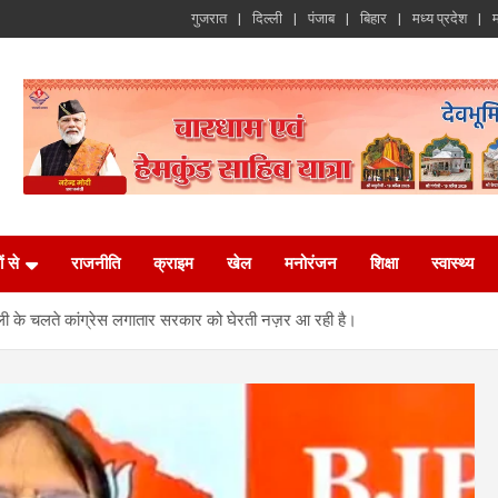
गुजरात
दिल्ली
पंजाब
बिहार
मध्य प्रदेश
म
ं से
राजनीति
क्राइम
खेल
मनोरंजन
शिक्षा
स्वास्थ्य
 धांधली के चलते कांग्रेस लगातार सरकार को घेरती नज़र आ रही है।