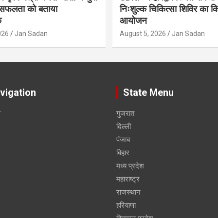
सफलता को बताया
निःशुल्क चिकित्सा शिविर का क
क
आयोजन
026
Jan Sadan
August 5, 2026
Jan Sadan
vigation
State Menu
स
गुजरात
दिल्ली
पंजाब
बिहार
मध्य प्रदेश
महाराष्ट्र
राजस्थान
हरियाणा