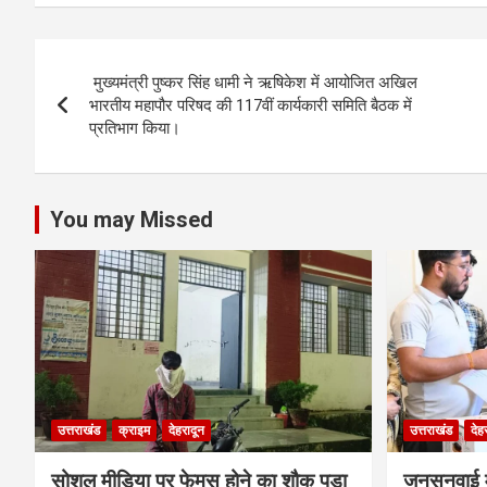
at
ce
tt
se
ke
ar
s
b
er
n
dI
e
Post
A
o
g
n
मुख्यमंत्री पुष्कर सिंह धामी ने ऋषिकेश में आयोजित अखिल
navigation
p
o
er
भारतीय महापौर परिषद की 117वीं कार्यकारी समिति बैठक में
प्रतिभाग किया।
p
k
You may Missed
उत्तराखंड
क्राइम
देहरादून
उत्तराखंड
देह
सोशल मीडिया पर फेमस होने का शौक पड़ा
जनसुनवाई मे