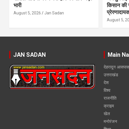
भारी
किसान की 
प्रेरणादाय
August 5, 2026
Jan Sadan
August 5, 2
JAN SADAN
Main Na
देहरादून आसपा
उत्तराखंड
देश
विश्व
राजनीति
क्राइम
खेल
मनोरंजन