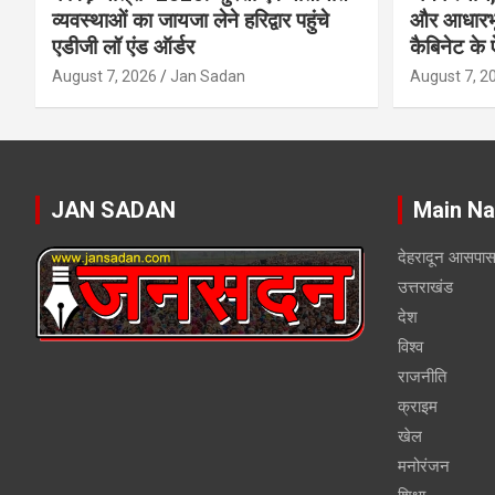
व्यवस्थाओं का जायजा लेने हरिद्वार पहुंचे
और आधारभू
एडीजी लॉ एंड ऑर्डर
कैबिनेट के
August 7, 2026
Jan Sadan
August 7, 2
JAN SADAN
Main Na
देहरादून आसपा
उत्तराखंड
देश
विश्व
राजनीति
क्राइम
खेल
मनोरंजन