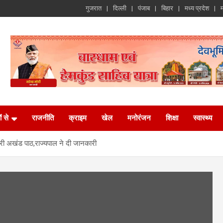
गुजरात
दिल्ली
पंजाब
बिहार
मध्य प्रदेश
म
ं से
राजनीति
क्राइम
खेल
मनोरंजन
शिक्षा
स्वास्थ्य
री अखंड पाठ,राज्यपाल ने दी जानकारी