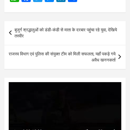
h
a
wi
es
n
h
at
ce
tt
se
ke
ar
s
b
er
n
dI
e
Post
बुजुर्ग श्रद्धालुओं को डंडी-कंडी से माता के दरबार पहुंचा रहे युवा, देखिये
A
o
g
n
navigation
तस्वीर
p
o
er
p
k
राजस्व विभाग एवं पुलिस की संयुक्त टीम को मिली सफलता, यहाँ पकड़े गये
अवैध खननकर्ता