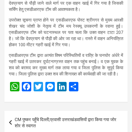
देवप्रयाग से पौड़ी जाने वाले मार्ग पर एक वाहन खाई में गिर गया है जिसकी
सर्चिंग हेतु एसडीआरएफ टीम की आवश्यकता है।
उपरोक्त सूचना प्राप्त होने पर एसडीआरएफ पोस्ट श्रीनगर से मुख्य आरक्षी
शेखर चंद जोशी के नेतृत्व में टीम मय रेस्क्यू उपकरणों के रवाना हुई।
एसडीआरएफ टीम को घटनास्थल पर पता चला कि उक्त वाहन टाटा 207
है। जो कि देवप्रयाग से पौड़ी की ओर जा रहा था। रास्ते में वाहन अनियंत्रित
होकर 100 मीटर गहरी खाई में गिर गया।
एसडीआरएफ टीम द्वारा अत्यंत विषम परिस्थितियों व रात्रि के घनघोर अंधेरे में
गहरी खाई में उतरकर दुर्घटनाग्रस्त वाहन तक पहुंच बनाई। व एक युवक के
शव को बरामद कर मुख्य मार्ग तक लाया गया व जिला पुलिस के सुपुर्द किया
गया। जिला पुलिस द्वारा उक्त शव की शिनाख्त की कार्यवाही की जा रही है।
W
F
T
M
Li
S
h
a
wi
es
n
h
at
ce
tt
se
ke
ar
s
b
er
n
dI
e
Post
CM पुष्कर पहुँचे दिल्ली,प्रवासी उत्तराखंडवासियों द्वारा किया गया जोर
A
o
g
n
navigation
शोर से स्वागत