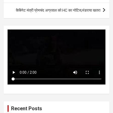
p
o
er
p
k
कैबिनेट मंत्री प्रेमचंद अग्रवाल को HC का नोटिस,मंडराया खतरा
Recent Posts