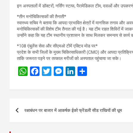
इन अस्पतालों में डॉक्टरों, नर्सिंग स्टाफ, पैरामेडिकल टीम, दवाओं और उपकरणों
*तीन मनोचिकित्सकों की तैनाती*
स्वास्थ्य सचिव ने बताया कि आपदा प्रभावित क्षेत्रों में मानसिक तनाव और अवस
मनोचिकित्सकों की विशेष टीम तैनात की गई है। यह टीम राहत शिविरों में जा
उन्होंने कहा कि यह टीम स्थानीय प्रशासन के साथ मिलकर समन्वय से कार्य 
*108 एंबुलेंस सेवा और सीएमओ टीमें एक्टिव मोड पर*
प्रदेश के सभी जिलों के मुख्य चिकित्साधिकारी (CMO) और आपदा प्रतिक्रिया टी
ताकि जरूरत पड़ने पर तत्काल मरीजों को अस्पताल पहुंचाया जा सके।
W
F
T
M
Li
S
h
a
wi
es
n
h
at
ce
tt
se
ke
ar
s
b
er
n
dI
e
Post
A
o
g
n
रक्षाबंधन पर बाजार में आकर्षक ईको फ्रेंडली सीड राखियों की धूम
navigation
p
o
er
p
k