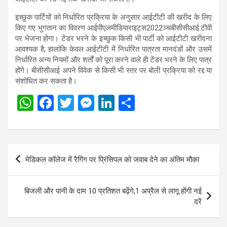
इच्छुक पार्टियों को निर्धारित प्रक्रिया के अनुसार आईटीटी की खरीद के लिए
किए गए भुगतान का विवरण आईपीएलमीडियाराइट्स2022ञ्चबीसी
सीआई.टीवी
पर भेजना होगा। टेंडर भरने के इच्छुक किसी भी पार्टी को आईटीटी खरीदना
आवश्यक है, हालांकि केवल आईटीटी में निर्धारित पात्रता मानदंडों और उसमें
निर्धारित अन्य नियमों और शर्तों को पूरा करने वाले ही टेंडर भरने के लिए पात्र
होंगे। बीसीसीआई अपने विवेक से किसी भी स्तर पर बोली प्रक्रिया को रद्द या
संशोधित कर सकता है।
W
F
T
M
Li
S
h
a
wi
es
n
h
at
ce
tt
se
ke
ar
s
b
er
n
dI
e
Post
मेडिकल कॉलेज में रैगिंग पर प्रिंसिपल को जवाब देने का अंतिम मौका
A
o
g
n
navigation
p
o
er
बिजली और पानी के दाम 10 प्रतिशत बढ़ेंगे,1 अप्रैल से लागू होंगी नई
p
k
दरें