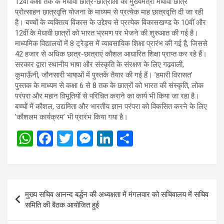
12वीं कक्षा तक के मेधावी छात्र-छात्राओं को मुख्यमंत्री मेधावी छात्र
प्रोत्साहन छात्रवृत्ति योजना के माध्यम से प्रत्येक माह छात्रवृत्ति दी जा रही
है। बच्चों के व्यक्तित्व विकास के उद्देश्य से प्रत्येक विकासखण्ड के 10वीं और
12वीं के मेधावी छात्रों को भारत भ्रमण पर भेजने की शुरुआत की गई है।
माध्यमिक विद्यालयों में 8 ट्रेड्स में व्यावसायिक शिक्षा प्रारंभ की गई है, जिससे
42 हजार से अधिक छात्र-छात्राएं कौशल आधारित शिक्षा प्राप्त कर रहे हैं।
सरकार द्वारा स्थानीय भाषा और संस्कृति के संरक्षण के लिए गढ़वाली,
कुमाऊँनी, जौनसारी भाषाओं में पुस्तकें तैयार की गई हैं। ’हमारी विरासत’
पुस्तक के माध्यम से कक्षा 6 से 8 तक के छात्रों को भारत की संस्कृति, लोक
परंपरा और महान विभूतियों से परिचित कराने का कार्य भी किया जा रहा है।
बच्चों में कौशल, उद्यमिता और भारतीय ज्ञान परंपरा को विकसित करने के लिए
’कौशलम कार्यक्रम’ भी प्रारंभ किया गया है।
W
F
T
M
Li
S
h
a
wi
es
n
h
at
ce
tt
se
ke
ar
s
b
er
n
dI
e
Post
मुख्य सचिव आनन्द बर्द्धन की अध्यक्षता में मंगलवार को सचिवालय में सचिव
A
o
g
n
navigation
समिति की बैठक आयोजित हुई
p
o
er