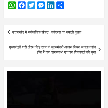
W
F
T
M
Li
S
h
a
wi
es
n
h
at
ce
tt
se
ke
ar
s
b
er
n
dI
e
Post
उत्तराखंड में संवैधानिक संकट : कांग्रेस का ख्याली पुलाव
A
o
g
n
navigation
p
o
er
मुख्यमंत्री श्री तीरथ सिंह रावत ने मुख्यमंत्री आवास स्थित जनता दर्शन
p
k
हॉल में जन समस्याओं एवं जन शिकायतों को सुना