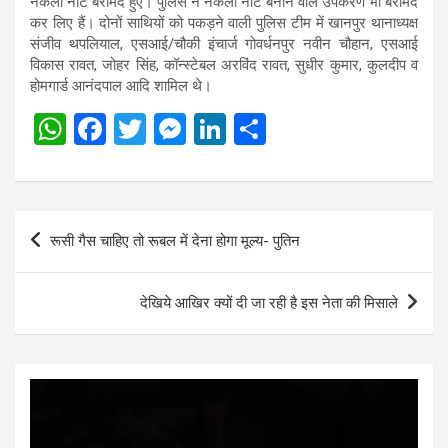
नकली नोट बरामद हुए। पुलिस ने नकली नोट बनाने वाले उपकरण भी बरामद
कर लिए हैं। दोनों साथियों को पकड़ने वाली पुलिस टीम में खानपुर थानाध्यक्ष
संजीव थपलियाल, एसआई/चौकी इंचार्ज गोवर्धनपुर नवीन चौहान, एसआई
विकास रावत, जोहर सिंह, कॉन्स्टेबल अरविंद रावत, सुधीर कुमार, कुलदीप व
होमगार्ड आनंदपाल आदि शामिल थे।
W
F
T
M
Li
S
h
a
wi
es
n
h
at
ce
tt
se
ke
ar
s
b
er
n
dI
e
Post
रूसी गैस चाहिए तो रूबल में देना होगा मूल्य- पुतिन
A
o
g
n
navigation
p
o
er
देखिये आखिर क्यों दी जा रही है इस नेता की मिसाले
p
k