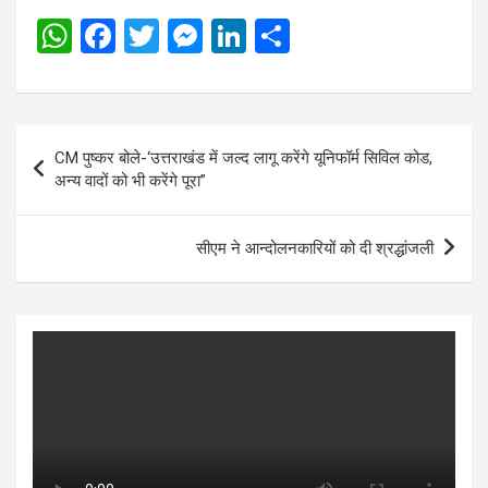
W
F
T
M
Li
S
h
a
wi
es
n
h
at
ce
tt
se
ke
ar
s
b
er
n
dI
e
Post
CM पुष्कर बोले-‘उत्तराखंड में जल्द लागू करेंगे यूनिफॉर्म सिविल कोड,
A
o
g
n
navigation
अन्य वादों को भी करेंगे पूरा”
p
o
er
p
k
सीएम ने आन्‍दोलनकारियों को दी श्रद्धांजली