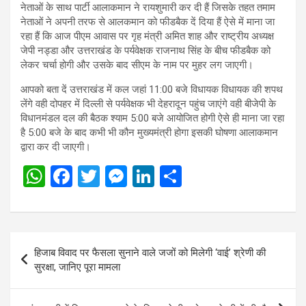
नेताओं के साथ पार्टी आलाकमान ने रायशुमारी कर दी हैं जिसके तहत तमाम
नेताओं ने अपनी तरफ से आलकमान को फीडबैक दें दिया हैं ऐसे में माना जा
रहा हैं कि आज पीएम आवास पर गृह मंत्री अमित शाह और राष्ट्रीय अध्यक्ष
जेपी नड्डा और उत्तराखंड के पर्यवेक्षक राजनाथ सिंह के बीच फीडबैक को
लेकर चर्चा होगी और उसके बाद सीएम के नाम पर मुहर लग जाएगी।
आपको बता दें उत्तराखंड में कल जहां 11:00 बजे विधायक विधायक की शपथ
लेंगे वही दोपहर में दिल्ली से पर्यवेक्षक भी देहरादून पहुंच जाएंगे वही बीजेपी के
विधानमंडल दल की बैठक श्याम 5:00 बजे आयोजित होगी ऐसे ही माना जा रहा
है 5:00 बजे के बाद कभी भी कौन मुख्यमंत्री होगा इसकी घोषणा आलाकमान
द्वारा कर दी जाएगी।
W
F
T
M
Li
S
h
a
wi
es
n
h
at
ce
tt
se
ke
ar
s
b
er
n
dI
e
Post
हिजाब विवाद पर फैसला सुनाने वाले जजों को मिलेगी ‘वाई’ श्रेणी की
A
o
g
n
navigation
सुरक्षा, जानिए पूरा मामला
p
o
er