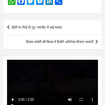
W
F
T
M
Li
S
h
a
wi
es
n
h
at
ce
tt
se
ke
ar
s
b
er
n
dI
e
Post
होली पर भिड़े दो गुट, मारपीट में कई घायल
A
o
g
n
navigation
p
o
er
मिलाप जावेरी की फिल्म में दिखेंगे अभिनेता मीजान जाफरी
p
k