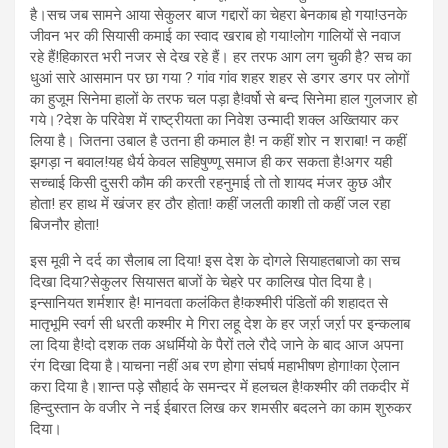
है।सच जब सामने आया सेकुलर बाज गद्दारों का चेहरा बेनकाब हो गया!उनके
जीवन भर की सियासी कमाई का स्वाद खराब हो गया!लोग गालियों से नवाज
रहे हैं!हिकारत भरी नजर से देख रहे हैं। हर तरफ आग लग चुकी है? सच का
धुआं सारे आसमान पर छा गया ? गांव गांव शहर शहर से डगर डगर पर लोगों
का हुजूम सिनेमा हालों के तरफ चल पड़ा है!वर्षो से बन्द सिनेमा हाल गुलजार हो
गये।?देश के परिवेश में राष्ट्रीयता का निवेश उन्मादी शक्ल अख्तियार कर
लिया है। जितना उबाल है उतना ही कमाल है! न कहीं शोर न शराबा! न कहीं
झगड़ा न बवाल!यह धैर्य केवल सहिषुण्णू समाज ही कर सकता है!अगर यही
सच्चाई किसी दुसरी कौम की करती रहनुमाई तो तो शायद मंजर कुछ और
होता! हर हाथ में खंजर हर ठौर होता! कहीं जलती काशी तो कहीं जल रहा
बिजनौर होता!
इस मूवी ने दर्द का सैलाब ला दिया! इस देश के दोगले सियाहतबाजो का सच
दिखा दिया?सेकुलर सियासत बाजों के चेहरे पर कालिख पोत दिया है।
इन्सानियत शर्मशार है! मानवता कलंकित है!कश्मीरी पंडितों की शहादत से
मातृभूमि स्वर्ग सी धरती कश्मीर मे गिरा लहू देश के हर जर्ऱा जर्ऱा पर इन्कलाब
ला दिया है!दो दशक तक अधर्मियो के पैरों तले रौदे जाने के बाद आज अपना
रंग दिखा दिया है।याचना नहीं अब रण होगा संघर्ष महाभीषण होगा!का ऐलान
करा दिया है।शान्त पड़े सौहार्द के समन्दर में हलचल है!कश्मीर की तकदीर में
हिन्दुस्तान के वजीर ने नई ईबारत लिख कर शमसीर बदलने का काम शुरुकर
दिया।