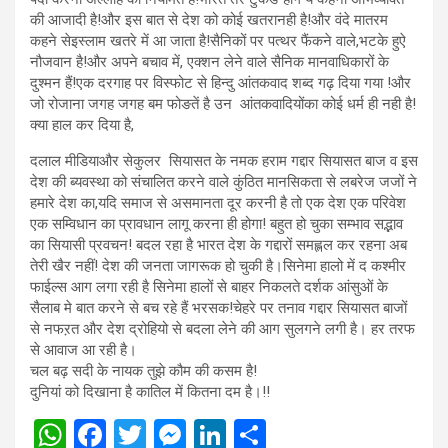
की आजादी है!और इस बात से देश को कोई खतरानही है!और वंदे मातरम
कहने सेइस्लाम खतरे में आ जाता है!सैनिकों पर पत्थर फैंकने वाले,भटके हुऐ
नौजवान है!और अपने बचाव में, एक्शन लेने वाले सैनिक मानवाधिकारों के
दुश्मन हैं!एक दरगाह पर विस्फोट से हिन्दु आंतकवाद शब्द गढ़ दिया गया !और
जो रोजाना जगह जगह बम फोङतें है उन आंतकवादियोंका कोई धर्म ही नही है!
क्या हाल कर दिया है,
दलाल मीडियाऔर सेकुलर सियासत के नमक हराम गद्दार सियासत बाज व इस
देश की ब्यवस्था को संचालित करने वाले कुंठित मानसिकता से लबरेज जजों ने
हमारे देश का,यदि समाज से असमानता दूर करनी है तो एक देश एक परिवेश
एक सम्विधान का प्रावधान लागू करना ही होगा! बहुत हो चुका सम्भाव सद्भाव
का सियासी प्रवचन! बदल रहा है भारत देश के गद्दारों समह्लल कर रहना अब
तेरी खैर नहीं! देश की जनता जागरूक हो चुकी है।सिनेमा हालो में द कश्मीर
फाईल्स आग लगा रही है सिनेमा हालों से बाहर निकलते दर्शक आंसुओं के
सैलाब मे बात करने से बच रहे हैं भरसक!चेहरे पर तनाव गद्दार सियासत बाजों
से नफऱत और देश द्रोहियो से बदला लेने की आग सुलगने लगी है। हर तरफ
से आवाज आ रही है।
चल बढ़ सदी के नायक तुझे कौम की कसम है!
दुनियां को दिखाना है कातिल में कितना दम है।!!
W
F
T
M
Li
S