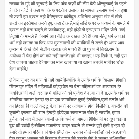
तलाक के मुद्दे की सुनवाई के लिए पांच जज़ों की टीम बैठी थीं!सुनवाई के पहले
ही दिन कोर्ट नें कहा था कि अगर,तीन तलाक का मामला इस्लाम धर्म का हुआ
तो,उसमें हम दखल नही देंगे!इसपर बॉलीवुड अभिनेता अनुपम खेर नें तीखे
शब्दों का इस्तेमाल करते हुए, कहा ठीक है,माई लॉर्ड अगर आप-धर्म के मामले में
दखल नही देना चाहते,तो जलीकट्टू, दही हांड़ी,गो हत्या,राम मंदिर जैसे कई
हिंदुओ के मामले है जिसमें आप बेझिझक दखल देते है! क्या -हिंदू धर्म आपको
धर्म नही लगता! या फिर,आप मुसलमानों की धमकियों से डरते हैं?अगर आप
कुरान में लिखे होनें से,तीन तलाक को मानते हैं! तो पुराण में लिखे,राम के
अयोध्या में पैदा होनें को क्यों नही मानते?हमें भी बताइए,! यह सिर्फ मैं, नही पूरा
देश जानना चाहता है?गाय का मांस खाना या ना खाना उनकी मर्जीपर छोङ
देना चाहीये,!
लेकिन,सुअर का मांस वो नही खायेगें!क्योंकि ये उनके धर्म के खिलाफ है!शनि
शिंगनापुर मंदिर में महिलाओं को,प्रवेश ना देना महिलाओं पर अत्याचार है!
जबकि,हाजी अली दरगाह में महिलाओं को प्रवेश देना,या ना देना,उनके धर्म का
आंतरिक मामला है!पर्दा प्रथा एक सामाजिक बुराई है!लेकिन,बुर्का उनके धर्म
का हिस्सा है! जल्लीकट्टू में,जानवरों पर अत्याचार होता है!लेकिन, बकरीद की
कुर्बानी इस्लाम की शान है!दही हांडीएक खतरनाक खेल है !जबकि, इमाम
हुसैन: की याद में,तलवारबाजी उनके धर्म का मामला है!शिवजी पर दूध चढाना
दूध की बर्बादी है!लेकिन मजारोंपर चादर चढाने से मन्नतें पूरी होती है?हम दो
हमारे दो हमारा परिवार नियोजनहै!लेकिन उनका कीङे-मकौङों की तरह,बच्चे
पैदा करना अल्लाह की नियामत है!भारत तेरे टुकङे होगें ये कहना अभिव्यक्ति