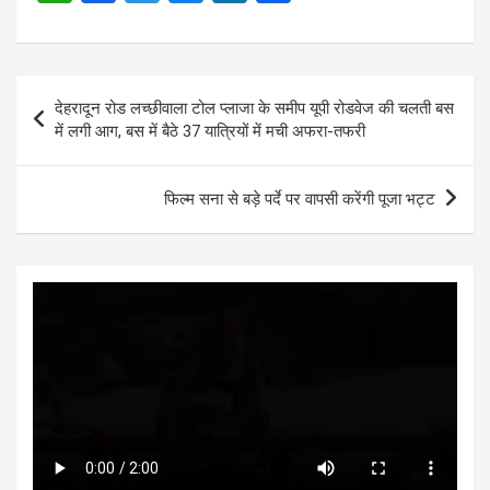
h
a
wi
es
n
h
at
ce
tt
se
ke
ar
s
b
er
n
dI
e
Post
देहरादून रोड लच्छीवाला टोल प्लाजा के समीप यूपी रोडवेज की चलती बस
A
o
g
n
navigation
में लगी आग, बस में बैठे 37 यात्रियों में मची अफरा-तफरी
p
o
er
p
k
फिल्म सना से बड़े पर्दे पर वापसी करेंगी पूजा भट्ट