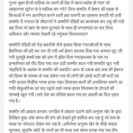
गुजर चुका है!जो मालिक था अपने ही देश में खाना बदोश हो गया! जो
आक्रान्ता लुटेरा थे वे मालिक बन गये? जिस कश्मीर में केशर की महक से
फिजाओं में मन आनन्दित करने वाली हवा ताजगी का एहसास कराती थी उसी
कश्मीर में नफऱत के सौदागरों ने कश्मीरी पंडितों का कत्लेयाम कर लहू की नदी
बहा दिया! मां बहन के साथ दुराचार के साथ ही धनसम्पदा पर कर लिया
अधिकार और तमाशा देखती रहे नपुंसक सियासतदार!
कश्मीरी पंडितों को भेड़ बकरीयो जैसे हलाल किया गया!औरतों के साथ
हैवानियत की हदें पार कर दी गयी धर्म ईमान बदलवा दिया गया अस्मत लूट ली
गयी दुधमुंहे बच्चों तक को आग में झोंक दिया गया!इस्लाम के नाम पर
इन्सानियत को रौंद दिया गया जल उठी कश्मीर बदल गयी शमशीर फूट गयी
जेहादियों के आतंक से कश्मीर की तकदीर! आज दो दशक बाद सच की ईबारत
को फिल्म के माध्यम से जब उकेरा गया तो लोगों की आंखें फटी की फटी रह
गयी! दलाल मिडीया नमक हराम गद्दार सियासत बाजों की असलियत सामने आ
गयी! सेकुलरिज्म का पाठ पढ़ाने वाले नमक हराम सियासत के दोगलो की
सच्चाई खुल गयी।सारे देश का परिवेश बदल गया हर आदमी का दिल दहल
गया है।
कश्मीर की आवाज बनकर जनहित में आवाज उठाने वाले अनुपम खेर के द्वारा
लिखित कुछ अंश समय की मांग को देखते हुये शामिल कर रहा हूं जो सच के
सतह पर जोरदार ठोकर मार रहा है।अभिनेता अनुपम खेर के तीखे सवाल
सुनकर, सुप्रीम कोर्ट के जजों का भी माथा उस समय ठनक गया जब तीन