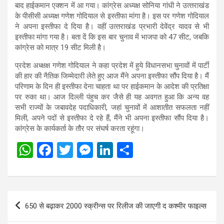
बाद हाईकमान एक्‍शन में आ गया। कांग्रेस अध्यक्ष सोनिया गांधी ने उत्‍तराखंड
के पीसीसी अध्‍यक्ष गणेश गोदियाल से इस्‍तीफा मांगा है। इस पर गणेश गोदियाल
ने अपना इस्‍तीफा दे दिया है। वहीं उत्‍तराखंड प्रभारी देवेंद्र यादव से भी
इस्‍तीफा मांगा गया है। बता दें कि इस बार चुनाव में भाजपा को 47 सीट, जबकि
कांग्रेस को मात्र 19 सीट मिली है।
प्रदेश अध्क्षक्ष गणेश गोदियाल ने कहा प्रदेश में हुये विधानसभा चुनावों में पार्टी
की हार की नैतिक जिम्मेदारी लेते हुए आज मैंने अपना इस्तीफा सौंप दिया है। मैं
परिणाम के दिन ही इस्तीफा देना चाहता था पर हाईकमान के आदेश की प्रतिक्षा
पर रुका था। आज दिल्ली पंहुच कर जैसे ही यह अवगत हुआ कि अन्य वह
सभी राज्यों के जबावदेह पदाधिकारी, जहां चुनावों में आशातीत सफलता नहीं
मिली, अपने पदों से इस्तीफा दे रहे हैं, मैंने भी अपना इस्तीफा सौंप दिया है।
कांग्रेस के कार्यकर्ता के तौर पर संघर्ष करता रहूंगा।
W
F
T
M
Li
S
h
a
wi
es
n
h
at
ce
tt
se
ke
ar
s
b
er
n
dI
e
Post
650 से बढ़ाकर 2000 स्क्रीन्स पर रिलीज की जाएगी द कश्मीर फाइल्स
A
o
g
n
navigation