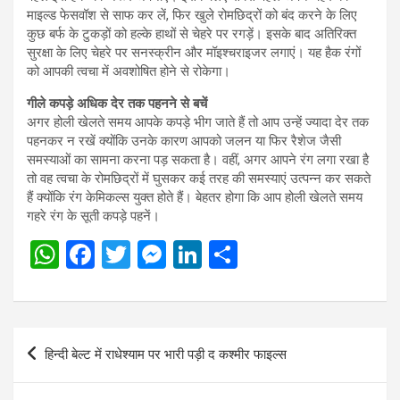
माइल्ड फेसवॉश से साफ कर लें, फिर खुले रोमछिद्रों को बंद करने के लिए
कुछ बर्फ के टुकड़ों को हल्के हाथों से चेहरे पर रगड़ें। इसके बाद अतिरिक्त
सुरक्षा के लिए चेहरे पर सनस्क्रीन और मॉइश्चराइजर लगाएं। यह हैक रंगों
को आपकी त्वचा में अवशोषित होने से रोकेगा।
गीले कपड़े अधिक देर तक पहनने से बचें
अगर होली खेलते समय आपके कपड़े भीग जाते हैं तो आप उन्हें ज्यादा देर तक
पहनकर न रखें क्योंकि उनके कारण आपको जलन या फिर रैशेज जैसी
समस्याओं का सामना करना पड़ सकता है। वहीं, अगर आपने रंग लगा रखा है
तो वह त्वचा के रोमछिद्रों में घुसकर कई तरह की समस्याएं उत्पन्न कर सकते
हैं क्योंकि रंग केमिकल्स युक्त होते हैं। बेहतर होगा कि आप होली खेलते समय
गहरे रंग के सूती कपड़े पहनें।
W
F
T
M
Li
S
h
a
wi
es
n
h
at
ce
tt
se
ke
ar
s
b
er
n
dI
e
Post
हिन्दी बेल्ट में राधेश्याम पर भारी पड़ी द कश्मीर फाइल्स
A
o
g
n
navigation
p
o
er