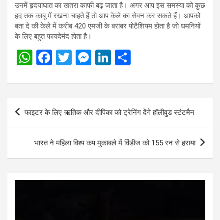
उनमें हृदयाघात का खतरा काफी बढ़ जाता है। अगर आप इस समस्या को कुछ
हद तक काबू में रखना चाहते हैं तो आप केले का सेवन कर सकते हैं। आपको
बता दे की केले में करीब 420 एमजी के बराबर पोटैशियम होता है जो धमनियों
के लिए बहुत फायदेमंद होता है।
W
F
T
M
Li
S
h
a
wi
es
n
h
at
ce
tt
se
ke
ar
s
b
er
n
dI
e
Post
फाइटर के लिए ऋतिक और दीपिका को ट्रेनिंग देंगे हॉलीवुड स्टंटमैन
A
o
g
n
navigation
p
o
er
भारत ने महिला विश्प कप मुकाबले में विंडीज को 155 रन से हराया
p
k