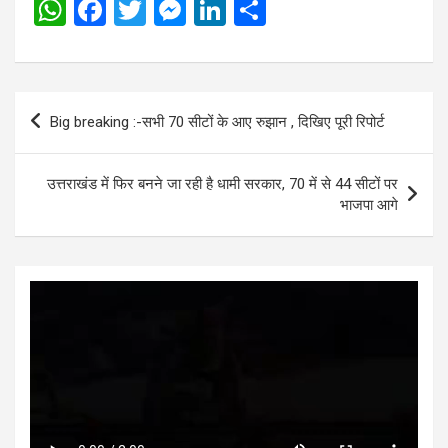
W
F
T
M
Li
S
h
a
wi
es
n
h
at
ce
tt
se
ke
ar
s
b
er
n
dI
e
Post
Big breaking :-सभी 70 सीटों के आए रुझान , दिखिए पूरी रिपोर्ट
A
o
g
n
navigation
p
o
er
उत्तराखंड में फिर बनने जा रही है धामी सरकार, 70 में से 44 सीटों पर
p
k
भाजपा आगे