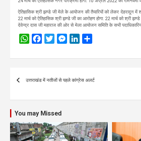
24 मार्च को ऐतिहासिक नगर परिक्रमा होगी. 10 अप्रैल 2022 को रामनवमी के 
ऐतिहासिक श्री झण्डे जी मेले के आयोजन की तैयारियों को लेकर देहरादून में
22 मार्च को ऐतिहासिक श्री झण्डे जी का आरोहण होगा. 22 मार्च को श्री झण्ड
देवेन्द्र दास जी महाराज की ओर से मेला आयोजन समिति के सभी पदाधिकारियो
W
F
T
M
Li
S
h
a
wi
es
n
h
at
ce
tt
se
ke
ar
s
b
er
n
dI
e
Post
A
o
g
n
उत्तराखंड में नतीजों से पहले कांग्रेस अलर्ट
navigation
p
o
er
p
k
You may Missed