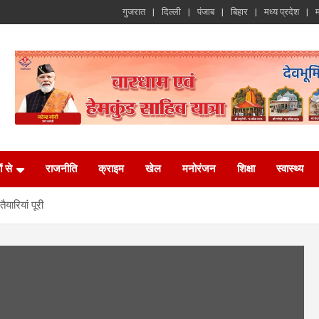
गुजरात
दिल्ली
पंजाब
बिहार
मध्य प्रदेश
म
ं से
राजनीति
क्राइम
खेल
मनोरंजन
शिक्षा
स्वास्थ्य
यारियां पूरी