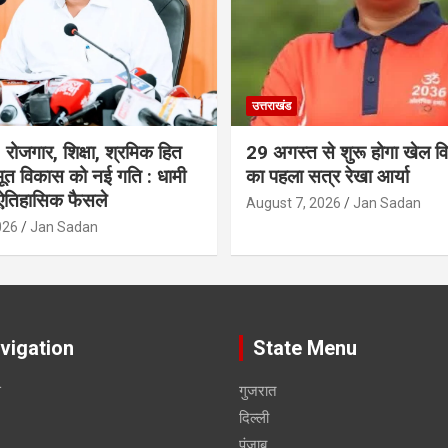
उत्तराखंड
रोजगार, शिक्षा, श्रमिक हित
29 अगस्त से शुरू होगा खेल विश
त विकास को नई गति : धामी
का पहला सत्र रेखा आर्या
 ऐतिहासिक फैसले
August 7, 2026
Jan Sadan
026
Jan Sadan
vigation
State Menu
स
गुजरात
दिल्ली
पंजाब