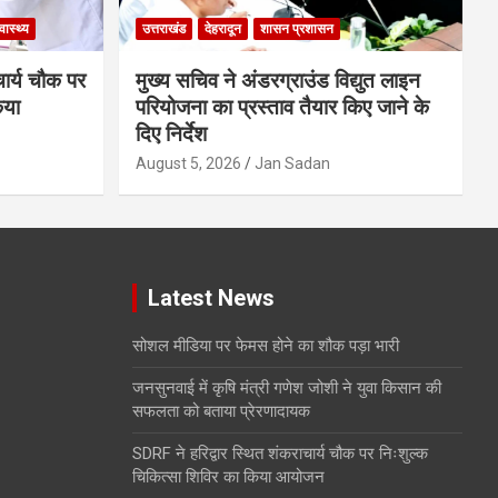
्वास्थ्य
उत्तराखंड
देहरादून
शासन प्रशासन
चार्य चौक पर
मुख्य सचिव ने अंडरग्राउंड विद्युत लाइन
िया
परियोजना का प्रस्ताव तैयार किए जाने के
दिए निर्देश
August 5, 2026
Jan Sadan
Latest News
सोशल मीडिया पर फेमस होने का शौक पड़ा भारी
जनसुनवाई में कृषि मंत्री गणेश जोशी ने युवा किसान की
सफलता को बताया प्रेरणादायक
SDRF ने हरिद्वार स्थित शंकराचार्य चौक पर निःशुल्क
चिकित्सा शिविर का किया आयोजन