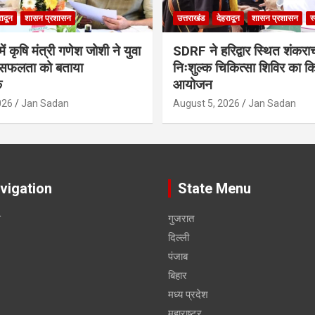
रादून
शासन प्रशासन
उत्तराखंड
देहरादून
शासन प्रशासन
स
ं कृषि मंत्री गणेश जोशी ने युवा
SDRF ने हरिद्वार स्थित शंकरा
सफलता को बताया
निःशुल्क चिकित्सा शिविर का क
क
आयोजन
026
Jan Sadan
August 5, 2026
Jan Sadan
vigation
State Menu
स
गुजरात
दिल्ली
पंजाब
बिहार
मध्य प्रदेश
महाराष्ट्र