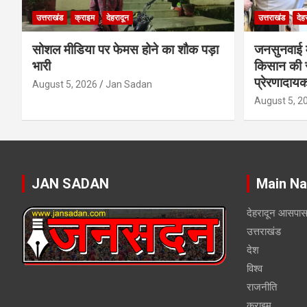
उत्तराखंड
क्राइम
देहरादून
उत्तराखंड
देह
सोशल मीडिया पर फेमस होने का शौक पड़ा
जनसुनवाई मे
भारी
किसान की 
प्रेरणादाय
August 5, 2026
Jan Sadan
August 5, 2
JAN SADAN
Main Na
देहरादून आसपा
उत्तराखंड
देश
विश्व
राजनीति
क्राइम