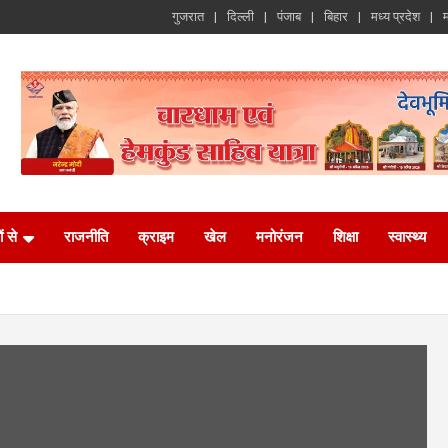
गुजरात
दिल्ली
पंजाब
बिहार
मध्य प्रदेश
म
ं से
राजनीति
क्राइम
खेल
मनोरंजन
शिक्षा
स्वास्थ्य