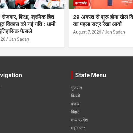
उत्तराखंड
रोजगार, शिक्षा, श्रमिक हित
29 अगस्त से शुरू होगा खेल विश
त विकास को नई गति : धामी
का पहला सत्र रेखा आर्या
 ऐतिहासिक फैसले
August 7, 2026
Jan Sadan
026
Jan Sadan
vigation
State Menu
स
गुजरात
दिल्ली
पंजाब
बिहार
मध्य प्रदेश
महाराष्ट्र