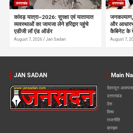
उत्तराखंड
उत्तराखंड
कांवड़ यात्रा–2026: सुरक्षा एवं यातायात
जनकल्याण, 
व्यवस्थाओं का जायजा लेने हरिद्वार पहुंचे
और आधारभू
एडीजी लॉ एंड ऑर्डर
कैबिनेट के
August 7, 2026
Jan Sadan
August 7, 2
JAN SADAN
Main Na
देहरादून आसपा
उत्तराखंड
देश
विश्व
राजनीति
क्राइम