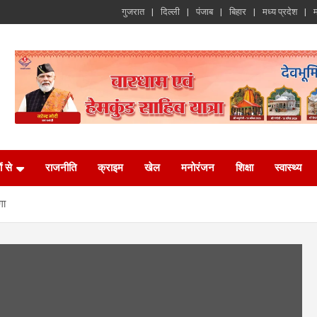
गुजरात
दिल्ली
पंजाब
बिहार
मध्य प्रदेश
म
ं से
राजनीति
क्राइम
खेल
मनोरंजन
शिक्षा
स्वास्थ्य
गा