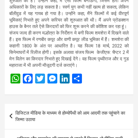
शुरुआत की है। उन्होंने कहा, मैं ऐसी फिल्में बनाऊंगा, जिसमें हीरो अपने
अधिकारों के लिए लड़ सकता है। स्वर्ण युग कभी नहीं खत्म हो सकता, लेकिन
बॉलीवुड में यह गायब हो गया है। उन्होंने कहा, मैंने फिल्मों में कई वीरपूर्ण
भूमिकाएं निभाते हुए अपने करियर की शुरुआत की थी। मैं अपने प्रोडक्शन
हाउस के बैनर तले ऐसे किरदारों को फिर शुरू करने की कोशिश कर रहा हूं।
संजय जल्द ही करण मल्होत्रा के निर्देशन मे बनी फिल्म शमशेरा में दिखने वाले
हैं। इस फिल्म में रणबीर कपूर और वाणी कपूर लीड भूमिका में हैं। शमशेरा की
कहानी 1800 के अंत पर आधारित है। यह फिल्म 18 मार्च, 2022 को
सिनेमाघरों में रिलीज होगी। इसके अलावा संजय फिल्म केजीएफ: चैप्टर 2 में
मेन विलेन का किरदार निभाते हुए दिखाई देंगे। वह फिल्म पृथ्वीराज और द गुड
महाराजा में भी अपनी मौजूदगी दर्ज कराएंगे।
W
F
T
M
Li
S
h
a
wi
es
n
h
at
ce
tt
se
ke
ar
s
b
er
n
dI
e
Post
डिजिटल मीडिया के माध्‍यम से होम्‍योपैथी को आम आदमी तक पहुंचाने का
A
o
g
n
navigation
जिम्‍मा उठाया
p
o
er
p
k