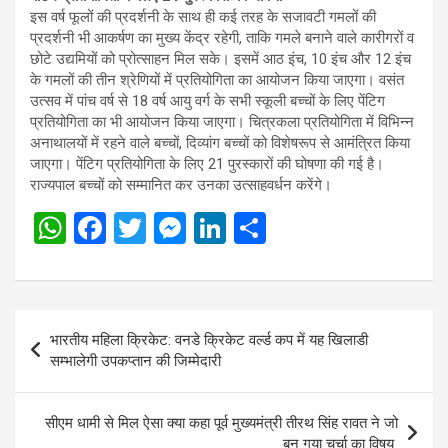
इस वर्ष फूलों की प्रदर्शनी के साथ ही कई तरह के सजावटी गमलों की
प्रदर्शनी भी आकर्षण का मुख्य केंद्र रहेगी, ताकि गमले बनाने वाले कारीगरों व
छोटे उद्यमियों को प्रोत्साहन मिल सके। इसमें आठ इंच, 10 इंच और 12 इंच
के गमलों की तीन श्रेणियों में प्रतियोगिता का आयोजन किया जाएगा। वसंत
उत्सव में पांच वर्ष से 18 वर्ष आयु वर्ग के सभी स्कूली बच्चों के लिए पेंटिग
प्रतियोगिता का भी आयोजन किया जाएगा। चित्रकला प्रतियोगिता में विभिन्न
अनाथालयों में रहने वाले बच्चों, दिव्यांग बच्चों को विशेषरूप से आमंत्रित किया
जाएगा। पेंटिग प्रतियोगिता के लिए 21 पुरस्कारों की घोषणा की गई है।
राज्यपाल बच्चों को सम्मानित कर उनका उत्साहवर्धन करेंगे।
W
F
T
M
Li
S
h
a
wi
es
n
h
at
ce
tt
se
ke
ar
s
b
er
n
dI
e
Post
भारतीय महिला क्रिकेट: वनडे क्रिकेट वर्ल्ड कप में यह खिलाडी
A
o
g
n
navigation
सम्भालेगी उपकप्तान की जिम्मेदारी
p
o
er
p
k
सीएम धामी से मिल ऐसा क्या कहा पूर्व मुख्यमंत्री तीरथ सिंह रावत ने जो
बन गया चर्चा का विषय