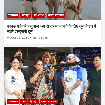
उत्तराखंड
देहरादून
धर्म-आस्था
शासन प्रशासन
कावड़ मेले को सकुशल रूप से संपन्न कराने के लिए खुद मैदान में
उतरे एसएसपी दून
August 8, 2026
Jan Sadan
उत्तराखंड
खेल
देहरादून
शासन प्रशासन