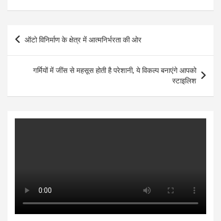
h
a
wi
es
n
h
at
ce
tt
se
ke
ar
s
b
er
n
dI
e
Post
ऑटो विनिर्माण के क्षेत्र में आत्मनिर्भरता की ओर
A
o
g
n
navigation
p
o
er
गर्मियों में जींस से महसूस होती है परेशानी, ये विकल्प बनाएंगे आपको
p
k
स्टाइलिश