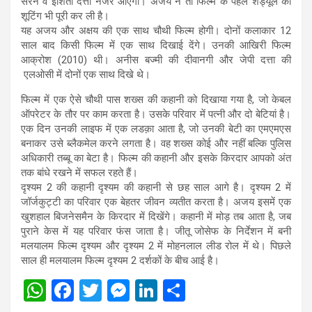
सरन व इशिता दत्ता नजर आएंगी। अजय ने तो फिल्म के पहले शेड्यूल की
शूटिंग भी पूरी कर ली है।
यह अजय और अक्षय की एक साथ चौथी फिल्म होगी। दोनों कलाकार 12
साल बाद किसी फिल्म में एक साथ दिखाई देंगे। उनकी आखिरी फिल्म
आक्रोश (2010) थी। अनीस बज्मी की दीवानगी और जेपी दत्ता की
एलओसी में दोनों एक साथ दिखे थे।
फिल्म में एक ऐसे चौथी पास शख्स की कहानी को दिखाया गया है, जो केबल
ऑपरेटर के तौर पर काम करता है। उसके परिवार में पत्नी और दो बेटियां है।
एक दिन उनकी लाइफ में एक लडक़ा आता है, जो उनकी बेटी का एमएमएस
बनाकर उसे ब्लैकमेल करने लगता है। वह शख्स कोई और नहीं बल्कि पुलिस
अधिकारी तब्बू का बेटा है। फिल्म की कहानी और इसके किरदार आपको अंत
तक बांधे रखने में सफल रहते हैं।
दृश्यम 2 की कहानी दृश्यम की कहानी से छह साल आगे है। दृश्यम 2 में
जॉर्जकुट्टी का परिवार एक बेहतर जीवन व्यतीत करता है। अजय इसमें एक
खुशहाल बिजनेसमैन के किरदार में दिखेंगे। कहानी में मोड़ तब आता है, जब
पुराने केस में यह परिवार फंस जाता है। जीतू जोसेफ के निर्देशन में बनी
मलयालम फिल्म दृश्यम और दृश्यम 2 में मोहनलाल लीड रोल में थे। पिछले
साल ही मलयालम फिल्म दृश्यम 2 दर्शकों के बीच आई है।
W
F
T
M
Li
S