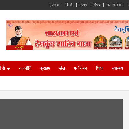
गुजरात
दिल्ली
पंजाब
बिहार
मध्य प्रदेश
म
ं से
राजनीति
क्राइम
खेल
मनोरंजन
शिक्षा
स्वास्थ्य