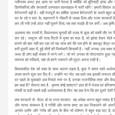
नवीनतम बजट इस आस पर पानी फेरता है क्योंकि जो बुनियादी ढांचा और उ
डिस्पेंसरियां और सरकारी अस्पताल खस्ताहाल में जारी रहेंगे। हमारी विशाल आ
बेरोजगारी बढ़ी है। वहीं मजदूरों का वार्षिक प्रवास बेरोजगारी के चलते ब
घर के रहे न घाट के, महानगरों ने नौकरी से जवाब दिया और राज्य सरकारों के 
कर ली गयी उन्हें अंदर नहीं घुसने दिया, तब तक सडक़ें ही घर बनीं। अब कृषि-उद
अलबत्ता चंद राज्यों में, विधानसभा चुनावों की वजह से कुछ को वक्ती तौर पर 
कर रहे। जादूगर की तरह पिटारे में मुफ्त का माल है, जो झांसा देकर भोल
बनाने की बात नहीं कर रहा जो यह जांच करे कि पता होने के बावजूद केंद्र-राज
बनी दूसरी लहर में, हुई मौतों की जिम्मेवारी किसकी है। नहीं जनाब, उस वक्त तो
जल्द ही लोग बड़ी संख्या में मरने लगे। जो मरे उनका तो पोस्टमार्टम हुआ 
समस्या को स्वीकारे, यहां तो हमने नकारने की मुद्रा अपना रखी है।
विकासशील देश को वक्त के साथ चलना पड़ता है, कुछ ने समय रहते अर्थव्यवस
उपाय करने शुरू कर दिए हैं। उन्होंने नए नोट तब छापे जब इसकी जरूरत थी औ
दर पहले के मुकाबले अब निचले स्तर पर है, उनका राजनीतिक तंत्र और केंद्री
हम कहां हैं? योजना क्या है… कृपया कोई बताएगा? हाल ही में पंजाब एवं हरिया
पांचवीं या छठी सबसे बड़ी अर्थव्यवस्था हैं, फिर यह कह देना कि हम दूसरे देशो
क्या सरकारों से- केंद्र हो या राज्य सरकार- यह अपेक्षा करना बहुत ज्यादा ह
और मानव संसाधन हैं, वे गरीबी और मानव कष्ट का हल निकालने को अपनी समयब
अत्यंत अमीर और गरीब की आय के बीच जो वर्तमान में बहुत बड़ा पाट है