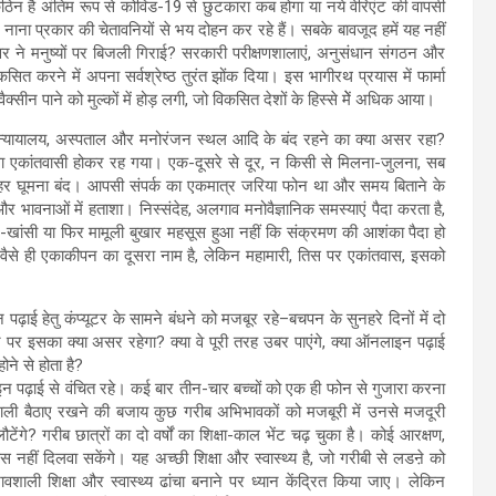
िन है अंतिम रूप से कोविड-19 से छुटकारा कब होगा या नये वेरिएंट की वापसी
 नाना प्रकार की चेतावनियों से भय दोहन कर रहे हैं। सबके बावजूद हमें यह नहीं
र ने मनुष्यों पर बिजली गिराई? सरकारी परीक्षणशालाएं, अनुसंधान संगठन और
कसित करने में अपना सर्वश्रेष्ठ तुरंत झोंक दिया। इस भागीरथ प्रयास में फार्मा
वैक्सीन पाने को मुल्कों में होड़ लगी, जो विकसित देशों के हिस्से मेें अधिक आया।
ेज, न्यायालय, अस्पताल और मनोरंजन स्थल आदि के बंद रहने का क्या असर रहा?
 फंसा एकांतवासी होकर रह गया। एक-दूसरे से दूर, न किसी से मिलना-जुलना, सब
, बाहर घूमना बंद। आपसी संपर्क का एकमात्र जरिया फोन था और समय बिताने के
र भावनाओं में हताशा। निस्संदेह, अलगाव मनोवैज्ञानिक समस्याएं पैदा करता है,
ाश-खांसी या फिर मामूली बुखार महसूस हुआ नहीं कि संक्रमण की आशंका पैदा हो
ापा वैसे ही एकाकीपन का दूसरा नाम है, लेकिन महामारी, तिस पर एकांतवास, इसको
़ाई हेतु कंप्यूटर के सामने बंधने को मजबूर रहे–बचपन के सुनहरे दिनों में दो
 पर इसका क्या असर रहेगा? क्या वे पूरी तरह उबर पाएंगे, क्या ऑनलाइन पढ़ाई
ोने से होता है?
लाइन पढ़ाई से वंचित रहे। कई बार तीन-चार बच्चों को एक ही फोन से गुजारा करना
 खाली बैठाए रखने की बजाय कुछ गरीब अभिभावकों को मजबूरी में उनसे मजदूरी
ेंगे? गरीब छात्रों का दो वर्षों का शिक्षा-काल भेंट चढ़ चुका है। कोई आरक्षण,
हीं दिलवा सकेंगे। यह अच्छी शिक्षा और स्वास्थ्य है, जो गरीबी से लडऩे को
रभावशाली शिक्षा और स्वास्थ्य ढांचा बनाने पर ध्यान केंद्रित किया जाए। लेकिन