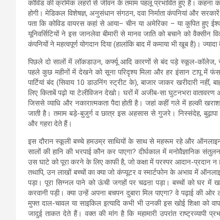
कोविड की क्रमिक लहरों से जीवन के तमाम पहलू प्रभावित हुए हैं। कहना कठ
होगी। मेडिकल विशेषज्ञ, अनुसंधान संगठन, दवा निर्माता कंपनियां और सरकारें
पता कि कोविड वायरस कहां से आया– चीन या अमेरिका – या कुपित हुए ईश्व
यूनिवर्सिटियों ने इस जानलेवा बीमारी से मानव जाति को बचाने को वैक्सीन वि
कंपनियों ने महत्वपूर्ण योगदान दिया (हालांकि बाद में कमाया भी खूब है)। ज्यादा 
पिछले दो सालों में लॉकडाउन, कर्फ्यू आदि कारणों से बंद पड़े स्कूल-कॉल
पहले कुछ महीनों में देखने को सूना परिदृश्य मिला और हर इंसान टापू में
पार्टियां बंद (सिवाय 10 डाउनिंग स्ट्रीट के), बाजार जाकर खरीदारी नहीं
लिए किताबें पढ़ो या टेलीविजन देखो। घरों में अजीब-सा घुटनभरा वातावरण औ
जिससे व्याधि और नकारात्मकता पैदा होती है। जहां कहीं गले में हल्की खर
जाती है। तमाम बड़े-बुजुर्ग व छात्र इस अहसास से गुजरे। निस्संदेह, बुढ़
और गहरा देते हैं।
इस दौरान स्कूली बच्चे हमउम्र साथियों के साथ से महरूम रहे और ऑनलाइन पढ
सालों की हानि की भरपाई कौन कर पाएगा? दीर्घकाल में मनोवैज्ञानिक संतुलन
उस घाटे को पूरा करने के लिए काफी है, जो कक्षा में परस्पर आदान-प्रदान न ह
तथापि, उन लाखों बच्चों का क्या जो कंप्यूटर व स्मार्टफोन के अभाव में ऑन
पड़ा। पूरा सिग्नल पाने को ऊंची जगहों पर चढऩा पड़ा। बच्चों को घर में
करवानी पड़ी। क्या उन्हें अपना बचपन दुबारा मिल पाएगा? वे पढ़ाई की ओर लौट
मुफ्त दाल-चावल या साइकिल इत्यादि कभी भी उनकी इस खोई शिक्षा को वापस न
जादुई ताकत देते हैं। वक्त की मांग है कि महामारी उपरांत राष्ट्रव्यापी प्