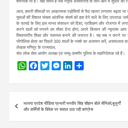
शर्मनाक भी है। यही समय है जब नेतृत्व असमानता के ताने-बाने में सुधार की
आज, हमारी सीमाओं पर आक्रामक पड़ोसियों से पैदा खतरा लगातार बढ़ता जा रह
युवाओं की विशाल संख्या आंतरिक संघर्ष को हवा देने वाले के लिए उपजाऊ जमी
के फायदे के लिए इस मानव संसाधन को दिशा, प्रशिक्षण और रोजगार में लगाने
करने वालों को पनपने का मौका देना होगा, अपने किसान की न्यूनतम आय सुन
विश्वस्तरीय शिक्षा और स्वास्थ्य बनाने की जरूरत है। यह सब न करने पर
भौगोलिक क्षेत्र का पिछले 300 सालों के नक्शे का अध्ययन करें, असफलता 
लेखक मणिपुर के राज्यपाल,
संघ लोक सेवा आयोग अध्यक्ष एवं जम्मू-कश्मीर पुलिस के महानिदेशक रहे हैं।
W
F
T
M
Li
S
h
a
wi
es
n
h
at
ce
tt
se
ke
ar
s
b
er
n
dI
e
Post
A
o
g
n
भाजपा प्रदेश मीडिया प्रभारी मनवीर सिंह चौहान बोले सैनिको,बुजुर्गों
navigation
p
o
er
और कर्मियों के विवेक पर सवाल उठा रही कांग्रेस
p
k