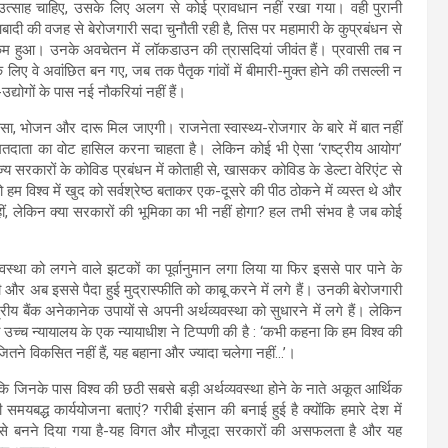
त्साह चाहिए, उसके लिए अलग से कोई प्रावधान नहीं रखा गया। वही पुरानी
बादी की वजह से बेरोजगारी सदा चुनौती रही है, तिस पर महामारी के कुप्रबंधन से
हुत कम हुआ। उनके अवचेतन में लॉकडाउन की त्रासदियां जीवंत हैं। प्रवासी तब न
लिए वे अवांछित बन गए, जब तक पैतृक गांवों में बीमारी-मुक्त होने की तसल्ली न
्योगों के पास नई नौकरियां नहीं हैं।
पैसा, भोजन और दारू मिल जाएगी। राजनेता स्वास्थ्य-रोजगार के बारे में बात नहीं
े मतदाता का वोट हासिल करना चाहता है। लेकिन कोई भी ऐसा ‘राष्ट्रीय आयोग’
्य सरकारों के कोविड प्रबंधन में कोताही से, खासकर कोविड के डेल्टा वेरिएंट से
 हम विश्व में खुद को सर्वश्रेष्ठ बताकर एक-दूसरे की पीठ ठोकने में व्यस्त थे और
नहीं, लेकिन क्या सरकारों की भूमिका का भी नहीं होगा? हल तभी संभव है जब कोई
्था को लगने वाले झटकों का पूर्वानुमान लगा लिया या फिर इससे पार पाने के
र अब इससे पैदा हुई मुद्रास्फीति को काबू करने में लगे हैं। उनकी बेरोजगारी
य बैंक अनेकानेक उपायों से अपनी अर्थव्यवस्था को सुधारने में लगे हैं। लेकिन
णा उच्च न्यायालय के एक न्यायाधीश ने टिप्पणी की है : ‘कभी कहना कि हम विश्व की
ं जितने विकसित नहीं हैं, यह बहाना और ज्यादा चलेगा नहीं…’।
ै कि जिनके पास विश्व की छठी सबसे बड़ी अर्थव्यवस्था होने के नाते अकूत आर्थिक
द्ध कार्ययोजना बताएं? गरीबी इंसान की बनाई हुई है क्योंकि हमारे देश में
, उसे बनने दिया गया है-यह विगत और मौजूदा सरकारों की असफलता है और यह