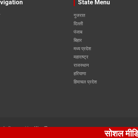
vigation
State Menu
स
गुजरात
दिल्ली
पंजाब
बिहार
मध्य प्रदेश
महाराष्ट्र
राजस्थान
हरियाणा
हिमाचल प्रदेश
udly Powered by:
WordPress
सोशल मीडिया पर फ