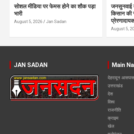
सोशल मीडिया पर फेमस होने का शौक पड़ा
जनसुनवाई मे
भारी
किसान की 
प्रेरणादाय
August 5, 2026
Jan Sadan
August 5, 2
JAN SADAN
Main Na
देहरादून आसपा
उत्तराखंड
देश
विश्व
राजनीति
क्राइम
खेल