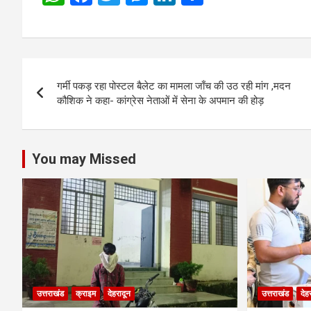
h
a
wi
es
n
h
at
ce
tt
se
ke
ar
s
b
er
n
dI
e
Post
A
o
g
n
गर्मी पकड़ रहा पोस्टल बैलेट का मामला जाँच की उठ रही मांग ,मदन
navigation
p
o
er
कौशिक ने कहा- कांग्रेस नेताओं में सेना के अपमान की होड़
p
k
You may Missed
उत्तराखंड
क्राइम
देहरादून
उत्तराखंड
देह