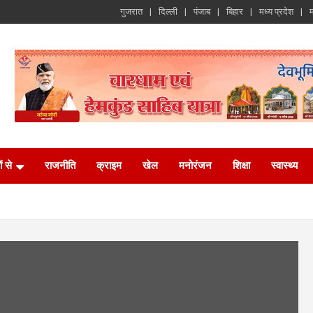
गुजरात
दिल्ली
पंजाब
बिहार
मध्य प्रदेश
म
ं से
राजनीति
क्राइम
खेल
मनोरंजन
शिक्षा
स्वास्थ्य