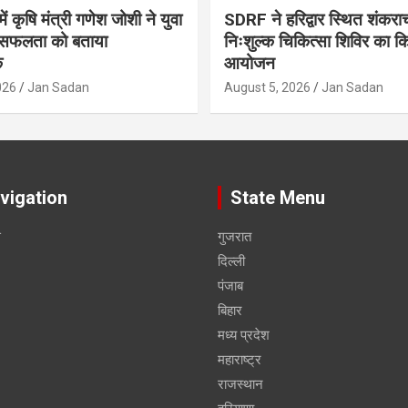
ं कृषि मंत्री गणेश जोशी ने युवा
SDRF ने हरिद्वार स्थित शंकरा
सफलता को बताया
निःशुल्क चिकित्सा शिविर का क
क
आयोजन
026
Jan Sadan
August 5, 2026
Jan Sadan
vigation
State Menu
स
गुजरात
दिल्ली
पंजाब
बिहार
मध्य प्रदेश
महाराष्ट्र
राजस्थान